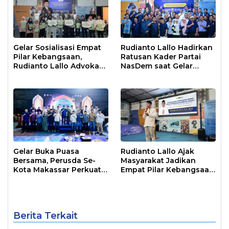
Gelar Sosialisasi Empat
Rudianto Lallo Hadirkan
Pilar Kebangsaan,
Ratusan Kader Partai
Rudianto Lallo Advokasi
NasDem saat Gelar
Biaya Bantuan
Sosialisasi Empat Pilar
Pendidikan
Kebangsaan
Gelar Buka Puasa
Rudianto Lallo Ajak
Bersama, Perusda Se-
Masyarakat Jadikan
Kota Makassar Perkuat
Empat Pilar Kebangsaan
Sinergi Pelayanan Publik
Sebagai Pandangan
Hidup Bangsa
Berita Terkait