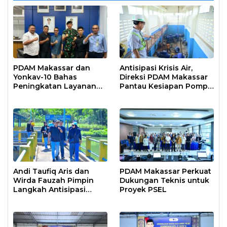
PDAM Makassar dan
Antisipasi Krisis Air,
Yonkav-10 Bahas
Direksi PDAM Makassar
Peningkatan Layanan
Pantau Kesiapan Pompa
Air Bersih Asrama
Air Baku Sungai
Prajurit
Moncongloe
Andi Taufiq Aris dan
PDAM Makassar Perkuat
Wirda Fauzah Pimpin
Dukungan Teknis untuk
Langkah Antisipasi
Proyek PSEL
Krisis Air di Makassar