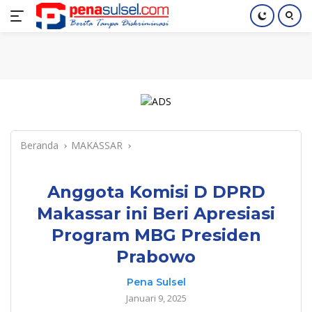
Langsung
Home
Nasional
Pendidikan
Regional
Index
ke
konten
Beranda
MAKASSAR
Anggota Komisi D DPRD
Makassar ini Beri Apresiasi
Program MBG Presiden
Prabowo
Pena Sulsel
Januari 9, 2025