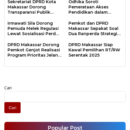
Sekretariat DPRD Kota
Odhika Soroti
Makassar Dorong
Pemerataan Akses
Transparansi Publik
Pendidikan dalam
Lewat Sosialisasi Portal
Sosialisasi Perda
Digital
Irmawati Sila Dorong
Pemkot dan DPRD
Pemuda Melek Regulasi
Makassar Sepakat Soal
Lewat Sosialisasi Perda
Dua Ranperda Strategis
Kepemudaan
untuk Lima Tahun ke
Depan
DPRD Makassar Dorong
DPRD Makassar Siap
Pemkot Genjot Realisasi
Kawal Pemilihan RT/RW
Program Prioritas Jelang
Serentak 2025
Akhir Tahun Anggaran
Cari
Cari
Popular Post