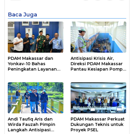
Baca Juga
PDAM Makassar dan
Antisipasi Krisis Air,
Yonkav-10 Bahas
Direksi PDAM Makassar
Peningkatan Layanan
Pantau Kesiapan Pompa
Air Bersih Asrama
Air Baku Sungai
Prajurit
Moncongloe
Andi Taufiq Aris dan
PDAM Makassar Perkuat
Wirda Fauzah Pimpin
Dukungan Teknis untuk
Langkah Antisipasi
Proyek PSEL