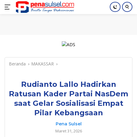
Langsung
Home
Nasional
Pendidikan
Regional
Index
ke
konten
Beranda
MAKASSAR
Rudianto Lallo Hadirkan
Ratusan Kader Partai NasDem
saat Gelar Sosialisasi Empat
Pilar Kebangsaan
Pena Sulsel
Maret 31, 2026