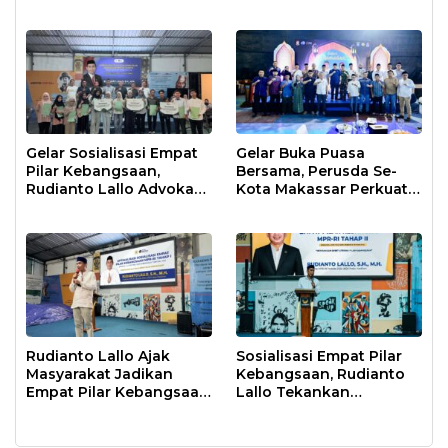
Krisis Air di Makassar
Gelar Sosialisasi Empat
Gelar Buka Puasa
Pilar Kebangsaan,
Bersama, Perusda Se-
Rudianto Lallo Advokasi
Kota Makassar Perkuat
Biaya Bantuan
Sinergi Pelayanan Publik
Pendidikan
Rudianto Lallo Ajak
Sosialisasi Empat Pilar
Masyarakat Jadikan
Kebangsaan, Rudianto
Empat Pilar Kebangsaan
Lallo Tekankan
Sebagai Pandangan
Pentingnya Literasi
Hidup Bangsa
Kebangsaan