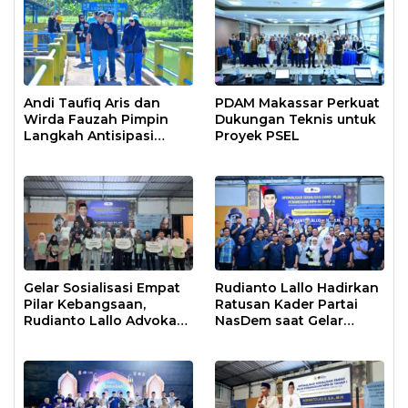
Andi Taufiq Aris dan
PDAM Makassar Perkuat
Wirda Fauzah Pimpin
Dukungan Teknis untuk
Langkah Antisipasi
Proyek PSEL
Krisis Air di Makassar
Gelar Sosialisasi Empat
Rudianto Lallo Hadirkan
Pilar Kebangsaan,
Ratusan Kader Partai
Rudianto Lallo Advokasi
NasDem saat Gelar
Biaya Bantuan
Sosialisasi Empat Pilar
Pendidikan
Kebangsaan