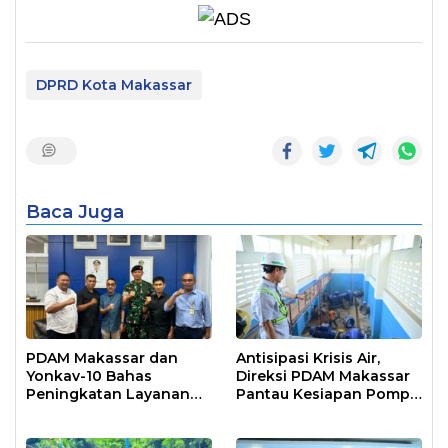
DPRD Kota Makassar
Baca Juga
PDAM Makassar dan
Antisipasi Krisis Air,
Yonkav-10 Bahas
Direksi PDAM Makassar
Peningkatan Layanan
Pantau Kesiapan Pompa
Air Bersih Asrama
Air Baku Sungai
Prajurit
Moncongloe