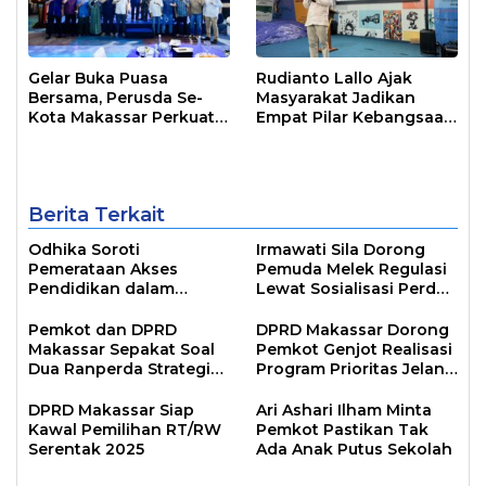
Gelar Buka Puasa
Rudianto Lallo Ajak
Bersama, Perusda Se-
Masyarakat Jadikan
Kota Makassar Perkuat
Empat Pilar Kebangsaan
Sinergi Pelayanan Publik
Sebagai Pandangan
Hidup Bangsa
Berita Terkait
Odhika Soroti
Irmawati Sila Dorong
Pemerataan Akses
Pemuda Melek Regulasi
Pendidikan dalam
Lewat Sosialisasi Perda
Sosialisasi Perda
Kepemudaan
Pemkot dan DPRD
DPRD Makassar Dorong
Makassar Sepakat Soal
Pemkot Genjot Realisasi
Dua Ranperda Strategis
Program Prioritas Jelang
untuk Lima Tahun ke
Akhir Tahun Anggaran
Depan
DPRD Makassar Siap
Ari Ashari Ilham Minta
Kawal Pemilihan RT/RW
Pemkot Pastikan Tak
Serentak 2025
Ada Anak Putus Sekolah