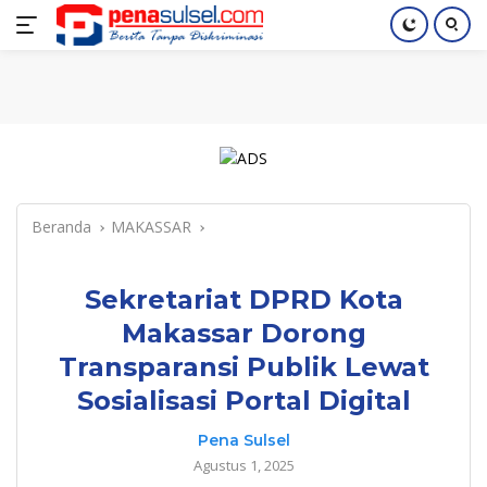
Langsung
Home
Nasional
Pendidikan
Regional
Index
ke
konten
Beranda
MAKASSAR
Sekretariat DPRD Kota
Makassar Dorong
Transparansi Publik Lewat
Sosialisasi Portal Digital
Pena Sulsel
Agustus 1, 2025