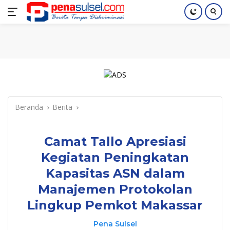
Langsung
Home
Nasional
Pendidikan
Regional
Index
ke
konten
Beranda
Berita
Camat Tallo Apresiasi
Kegiatan Peningkatan
Kapasitas ASN dalam
Manajemen Protokolan
Lingkup Pemkot Makassar
Pena Sulsel