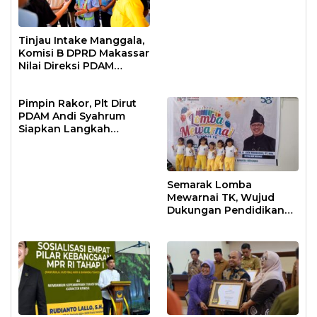
Tinjau Intake Manggala,
Komisi B DPRD Makassar
Nilai Direksi PDAM
Bekerja Maksimal
Pimpin Rakor, Plt Dirut
PDAM Andi Syahrum
Siapkan Langkah
Antisipasi Krisis Air
Semarak Lomba
Mewarnai TK, Wujud
Dukungan Pendidikan
Anak Usia Dini