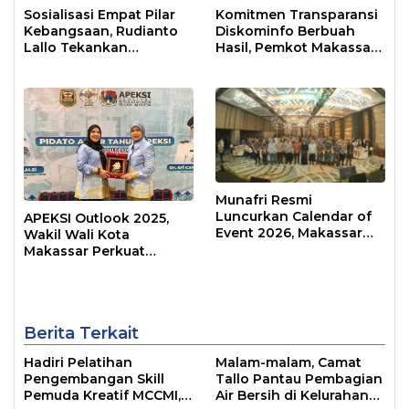
Sosialisasi Empat Pilar
Komitmen Transparansi
Kebangsaan, Rudianto
Diskominfo Berbuah
Lallo Tekankan
Hasil, Pemkot Makassar
Kepemimpinan
Raih Predikat Informatif
Transformatif
Munafri Resmi
Luncurkan Calendar of
APEKSI Outlook 2025,
Event 2026, Makassar
Wakil Wali Kota
Siap Jadi Kota Event
Makassar Perkuat
Sepanjang Tahun
Sinergi Pembangunan
Inklusif
Berita Terkait
Hadiri Pelatihan
Malam-malam, Camat
Pengembangan Skill
Tallo Pantau Pembagian
Pemuda Kreatif MCCMI,
Air Bersih di Kelurahan