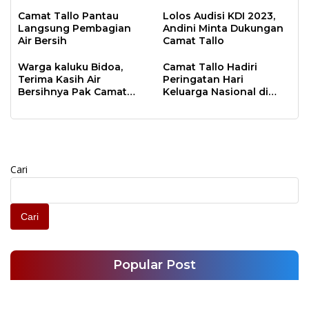
Ini Pesan Camat Tallo
Lembo
Alamsyah
Camat Tallo Pantau
Lolos Audisi KDI 2023,
Langsung Pembagian
Andini Minta Dukungan
Air Bersih
Camat Tallo
Warga kaluku Bidoa,
Camat Tallo Hadiri
Terima Kasih Air
Peringatan Hari
Bersihnya Pak Camat
Keluarga Nasional di
Alamsyah
Anjungan Toraja Mandar
Cari
Cari
Popular Post