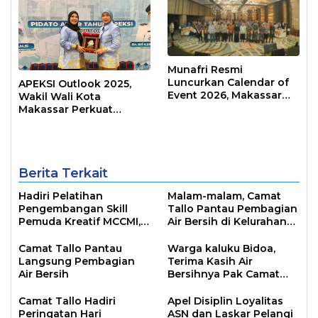
Munafri Resmi
Luncurkan Calendar of
APEKSI Outlook 2025,
Event 2026, Makassar
Wakil Wali Kota
Siap Jadi Kota Event
Makassar Perkuat
Sepanjang Tahun
Sinergi Pembangunan
Inklusif
Berita Terkait
Hadiri Pelatihan
Malam-malam, Camat
Pengembangan Skill
Tallo Pantau Pembagian
Pemuda Kreatif MCCMI,
Air Bersih di Kelurahan
Ini Pesan Camat Tallo
Lembo
Alamsyah
Camat Tallo Pantau
Warga kaluku Bidoa,
Langsung Pembagian
Terima Kasih Air
Air Bersih
Bersihnya Pak Camat
Alamsyah
Camat Tallo Hadiri
Apel Disiplin Loyalitas
Peringatan Hari
ASN dan Laskar Pelangi