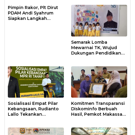
Pimpin Rakor, Plt Dirut
PDAM Andi Syahrum
Siapkan Langkah
Antisipasi Krisis Air
Semarak Lomba
Mewarnai TK, Wujud
Dukungan Pendidikan
Anak Usia Dini
Sosialisasi Empat Pilar
Komitmen Transparansi
Kebangsaan, Rudianto
Diskominfo Berbuah
Lallo Tekankan
Hasil, Pemkot Makassar
Kepemimpinan
Raih Predikat Informatif
Transformatif