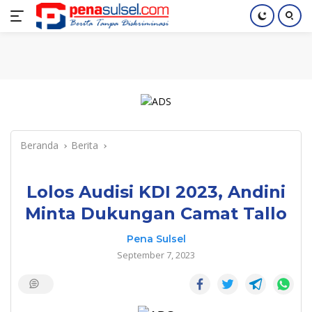
Langsung
Home
Nasional
Pendidikan
Regional
Index
ke
konten
Beranda
Berita
Lolos Audisi KDI 2023, Andini
Minta Dukungan Camat Tallo
Pena Sulsel
September 7, 2023