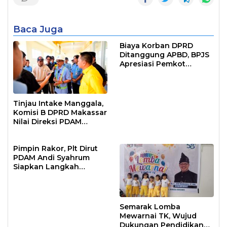
Baca Juga
Biaya Korban DPRD
Ditanggung APBD, BPJS
Apresiasi Pemkot
Makassar
Tinjau Intake Manggala,
Komisi B DPRD Makassar
Nilai Direksi PDAM
Bekerja Maksimal
Pimpin Rakor, Plt Dirut
PDAM Andi Syahrum
Siapkan Langkah
Antisipasi Krisis Air
Semarak Lomba
Mewarnai TK, Wujud
Dukungan Pendidikan