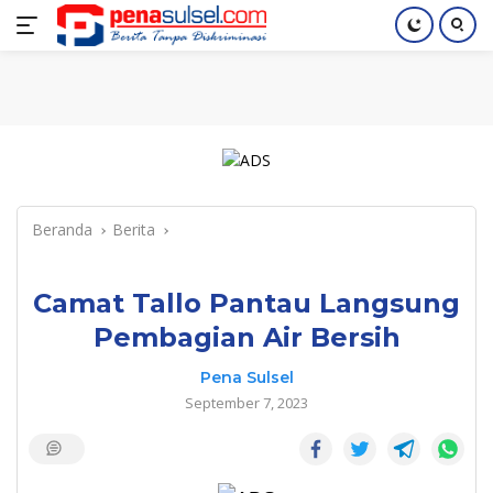
Langsung
Home
Nasional
Pendidikan
Regional
Index
ke
konten
Beranda
Berita
Camat Tallo Pantau Langsung
Pembagian Air Bersih
Pena Sulsel
September 7, 2023