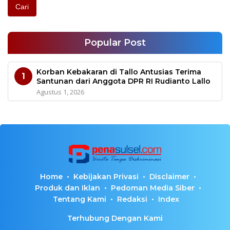
Cari
Popular Post
Korban Kebakaran di Tallo Antusias Terima
1
Santunan dari Anggota DPR RI Rudianto Lallo
Agustus 1, 2026
Home
Kebijakan Privasi
Disclaimer
Produk dan Iklan
Pedoman Media Siber
Tentang Kami
Redaksi
Index
Terhubung Dengan Kami