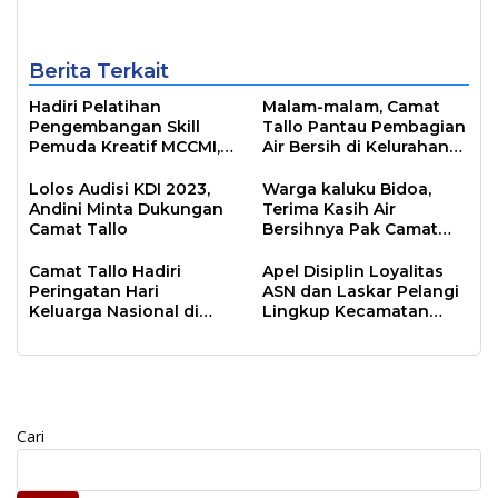
Inklusif
Berita Terkait
Hadiri Pelatihan
Malam-malam, Camat
Pengembangan Skill
Tallo Pantau Pembagian
Pemuda Kreatif MCCMI,
Air Bersih di Kelurahan
Ini Pesan Camat Tallo
Lembo
Alamsyah
Lolos Audisi KDI 2023,
Warga kaluku Bidoa,
Andini Minta Dukungan
Terima Kasih Air
Camat Tallo
Bersihnya Pak Camat
Alamsyah
Camat Tallo Hadiri
Apel Disiplin Loyalitas
Peringatan Hari
ASN dan Laskar Pelangi
Keluarga Nasional di
Lingkup Kecamatan
Anjungan Toraja Mandar
Tallo Dipimpin
Langsung Alamsyah
Sahabuddin
Cari