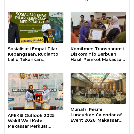
Anak Usia Dini
Sosialisasi Empat Pilar
Komitmen Transparansi
Kebangsaan, Rudianto
Diskominfo Berbuah
Lallo Tekankan
Hasil, Pemkot Makassar
Kepemimpinan
Raih Predikat Informatif
Transformatif
Munafri Resmi
Luncurkan Calendar of
APEKSI Outlook 2025,
Event 2026, Makassar
Wakil Wali Kota
Siap Jadi Kota Event
Makassar Perkuat
Sepanjang Tahun
Sinergi Pembangunan