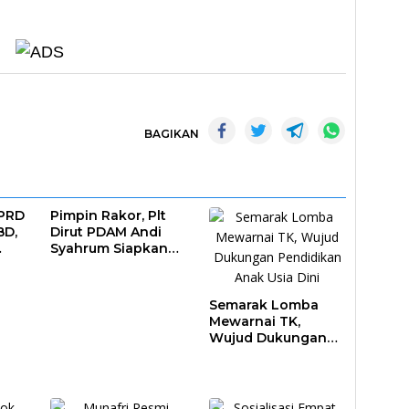
BAGIKAN
DPRD
Pimpin Rakor, Plt
BD,
Dirut PDAM Andi
Syahrum Siapkan
ar
Langkah Antisipasi
Krisis Air
Semarak Lomba
Mewarnai TK,
Wujud Dukungan
Pendidikan Anak
Usia Dini