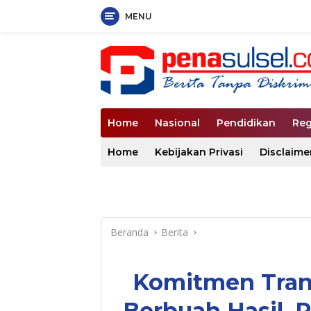
MENU
Langsung
ke
konten
Home
Nasional
Pendidikan
Reg
Home
Kebijakan Privasi
Disclaime
Beranda
Berita
Komitmen Tran
Berbuah Hasil, 