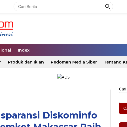
ional
Index
r
Produk dan Iklan
Pedoman Media Siber
Tentang K
Cari
Ca
sparansi Diskominfo
Pemkot Makassar Raih