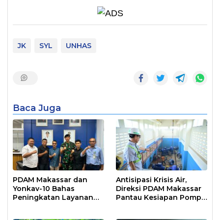
JK
SYL
UNHAS
Baca Juga
PDAM Makassar dan
Antisipasi Krisis Air,
Yonkav-10 Bahas
Direksi PDAM Makassar
Peningkatan Layanan
Pantau Kesiapan Pompa
Air Bersih Asrama
Air Baku Sungai
Prajurit
Moncongloe