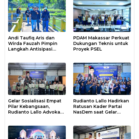
Andi Taufiq Aris dan
PDAM Makassar Perkuat
Wirda Fauzah Pimpin
Dukungan Teknis untuk
Langkah Antisipasi
Proyek PSEL
Krisis Air di Makassar
Gelar Sosialisasi Empat
Rudianto Lallo Hadirkan
Pilar Kebangsaan,
Ratusan Kader Partai
Rudianto Lallo Advokasi
NasDem saat Gelar
Biaya Bantuan
Sosialisasi Empat Pilar
Pendidikan
Kebangsaan