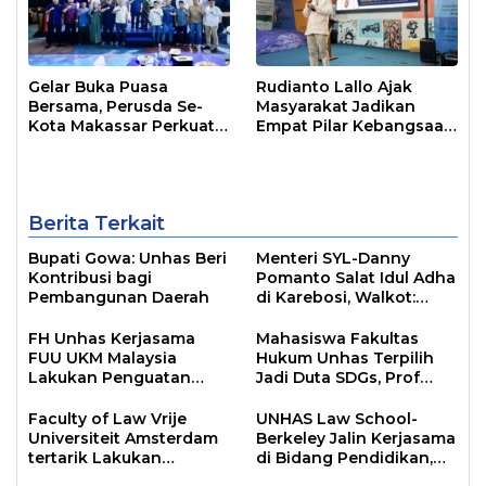
Gelar Buka Puasa
Rudianto Lallo Ajak
Bersama, Perusda Se-
Masyarakat Jadikan
Kota Makassar Perkuat
Empat Pilar Kebangsaan
Sinergi Pelayanan Publik
Sebagai Pandangan
Hidup Bangsa
Berita Terkait
Bupati Gowa: Unhas Beri
Menteri SYL-Danny
Kontribusi bagi
Pomanto Salat Idul Adha
Pembangunan Daerah
di Karebosi, Walkot:
Momentum Persatuan
FH Unhas Kerjasama
Mahasiswa Fakultas
FUU UKM Malaysia
Hukum Unhas Terpilih
Lakukan Penguatan
Jadi Duta SDGs, Prof
Kegiatan Akademik dan
Hamzah: Ini
Monev Student
Membanggakan
Faculty of Law Vrije
UNHAS Law School-
Exchange Kelas
Universiteit Amsterdam
Berkeley Jalin Kerjasama
Internasional
tertarik Lakukan
di Bidang Pendidikan,
Pertukaran Mahasiswa
Penelitian dan Publikasi