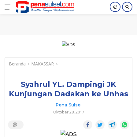
Langsung
Home
Nasional
Pendidikan
Regional
Index
ke
konten
Beranda
MAKASSAR
Syahrul YL. Dampingi JK
Kunjungan Dadakan ke Unhas
Pena Sulsel
Oktober 28, 2017