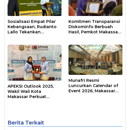
Sosialisasi Empat Pilar
Komitmen Transparansi
Kebangsaan, Rudianto
Diskominfo Berbuah
Lallo Tekankan
Hasil, Pemkot Makassar
Kepemimpinan
Raih Predikat Informatif
Transformatif
Munafri Resmi
Luncurkan Calendar of
APEKSI Outlook 2025,
Event 2026, Makassar
Wakil Wali Kota
Siap Jadi Kota Event
Makassar Perkuat
Sepanjang Tahun
Sinergi Pembangunan
Inklusif
Berita Terkait