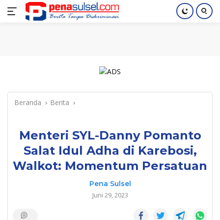
Langsung
Home
Nasional
Pendidikan
Regional
Index
ke
konten
Beranda
Berita
Menteri SYL-Danny Pomanto
Salat Idul Adha di Karebosi,
Walkot: Momentum Persatuan
Pena Sulsel
Juni 29, 2023