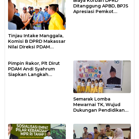
Biaya Korban DPRD
Ditanggung APBD, BPJS
Apresiasi Pemkot
Makassar
Tinjau Intake Manggala,
Komisi B DPRD Makassar
Nilai Direksi PDAM
Bekerja Maksimal
Pimpin Rakor, Plt Dirut
PDAM Andi Syahrum
Siapkan Langkah
Antisipasi Krisis Air
Semarak Lomba
Mewarnai TK, Wujud
Dukungan Pendidikan
Anak Usia Dini