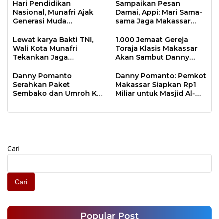
Hari Pendidikan
Sampaikan Pesan
Nasional, Munafri Ajak
Damai, Appi: Mari Sama-
Generasi Muda
sama Jaga Makassar
Tingkatkan Minat Baca
Kota Inklusif Bagi Semua
Lewat Literasi
Agama
Lewat karya Bakti TNI,
1.000 Jemaat Gereja
Wali Kota Munafri
Toraja Klasis Makassar
Tekankan Jaga
Akan Sambut Danny
Kebersihan Lingkungan
Pomanto Pada Perayaan
Natal Besok
Danny Pomanto
Danny Pomanto: Pemkot
Serahkan Paket
Makassar Siapkan Rp1
Sembako dan Umroh Ke
Miliar untuk Masjid Al-
Jamaah Gerakan
Markaz Tahun Depan
Makassar Shalat Subuh
Berjamaah
Cari
Cari
Popular Post