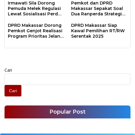
Digital
Irmawati Sila Dorong
Pemkot dan DPRD
Pemuda Melek Regulasi
Makassar Sepakat Soal
Lewat Sosialisasi Perda
Dua Ranperda Strategis
Kepemudaan
untuk Lima Tahun ke
Depan
DPRD Makassar Dorong
DPRD Makassar Siap
Pemkot Genjot Realisasi
Kawal Pemilihan RT/RW
Program Prioritas Jelang
Serentak 2025
Akhir Tahun Anggaran
Cari
Cari
Popular Post