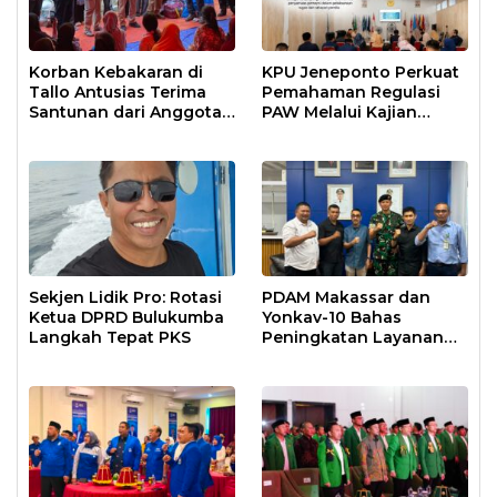
Korban Kebakaran di
KPU Jeneponto Perkuat
Tallo Antusias Terima
Pemahaman Regulasi
Santunan dari Anggota
PAW Melalui Kajian
DPR RI Rudianto Lallo
Bersama
Sekjen Lidik Pro: Rotasi
PDAM Makassar dan
Ketua DPRD Bulukumba
Yonkav-10 Bahas
Langkah Tepat PKS
Peningkatan Layanan
Air Bersih Asrama
Prajurit