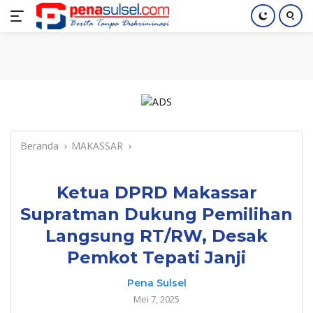
Langsung
Home
Nasional
Pendidikan
Regional
Index
ke
konten
Beranda
MAKASSAR
Ketua DPRD Makassar
Supratman Dukung Pemilihan
Langsung RT/RW, Desak
Pemkot Tepati Janji
Pena Sulsel
Mei 7, 2025