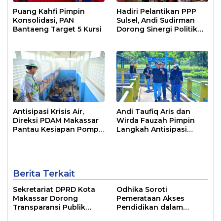
Puang Kahfi Pimpin
Hadiri Pelantikan PPP
Konsolidasi, PAN
Sulsel, Andi Sudirman
Bantaeng Target 5 Kursi
Dorong Sinergi Politik
untuk Percepat
Pembangunan Daerah
Antisipasi Krisis Air,
Andi Taufiq Aris dan
Direksi PDAM Makassar
Wirda Fauzah Pimpin
Pantau Kesiapan Pompa
Langkah Antisipasi
Air Baku Sungai
Krisis Air di Makassar
Moncongloe
Berita Terkait
Sekretariat DPRD Kota
Odhika Soroti
Makassar Dorong
Pemerataan Akses
Transparansi Publik
Pendidikan dalam
Lewat Sosialisasi Portal
Sosialisasi Perda