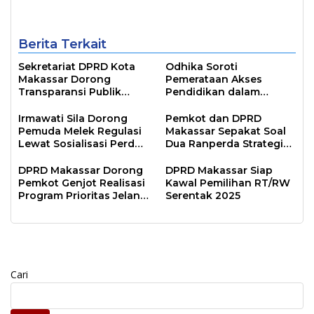
Inklusif
Berita Terkait
Sekretariat DPRD Kota
Odhika Soroti
Makassar Dorong
Pemerataan Akses
Transparansi Publik
Pendidikan dalam
Lewat Sosialisasi Portal
Sosialisasi Perda
Digital
Irmawati Sila Dorong
Pemkot dan DPRD
Pemuda Melek Regulasi
Makassar Sepakat Soal
Lewat Sosialisasi Perda
Dua Ranperda Strategis
Kepemudaan
untuk Lima Tahun ke
Depan
DPRD Makassar Dorong
DPRD Makassar Siap
Pemkot Genjot Realisasi
Kawal Pemilihan RT/RW
Program Prioritas Jelang
Serentak 2025
Akhir Tahun Anggaran
Cari