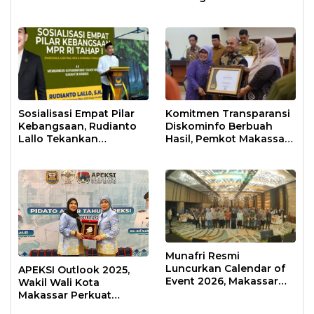
Anak Usia Dini
Sosialisasi Empat Pilar
Komitmen Transparansi
Kebangsaan, Rudianto
Diskominfo Berbuah
Lallo Tekankan
Hasil, Pemkot Makassar
Kepemimpinan
Raih Predikat Informatif
Transformatif
Munafri Resmi
Luncurkan Calendar of
APEKSI Outlook 2025,
Event 2026, Makassar
Wakil Wali Kota
Siap Jadi Kota Event
Makassar Perkuat
Sepanjang Tahun
Sinergi Pembangunan