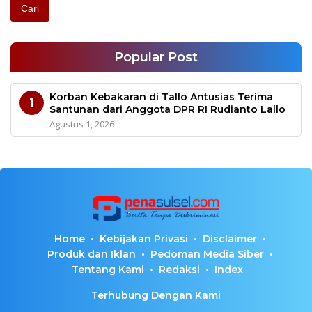
Cari
Popular Post
Korban Kebakaran di Tallo Antusias Terima
1
Santunan dari Anggota DPR RI Rudianto Lallo
Agustus 1, 2026
Home
Kebijakan Privasi
Disclaimer
Produk dan Iklan
Pedoman Media Siber
Tentang Kami
Redaksi
Index
Terhubung Dengan Kami