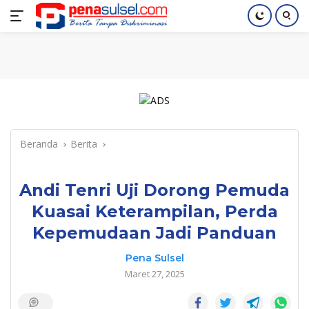
Langsung
Home
Nasional
Pendidikan
Regional
Index
ke
konten
Beranda
Berita
Andi Tenri Uji Dorong Pemuda
Kuasai Keterampilan, Perda
Kepemudaan Jadi Panduan
Pena Sulsel
Maret 27, 2025