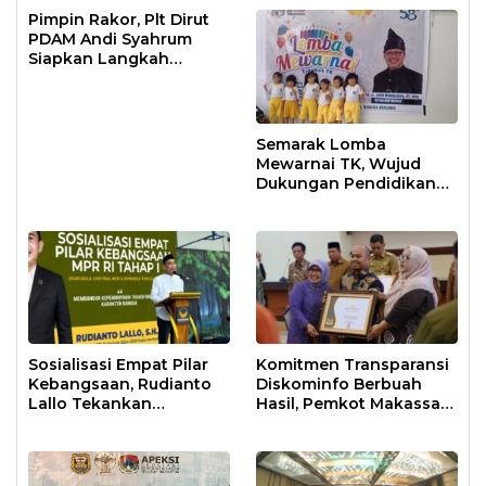
Pimpin Rakor, Plt Dirut
PDAM Andi Syahrum
Siapkan Langkah
Antisipasi Krisis Air
Semarak Lomba
Mewarnai TK, Wujud
Dukungan Pendidikan
Anak Usia Dini
Sosialisasi Empat Pilar
Komitmen Transparansi
Kebangsaan, Rudianto
Diskominfo Berbuah
Lallo Tekankan
Hasil, Pemkot Makassar
Kepemimpinan
Raih Predikat Informatif
Transformatif