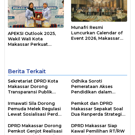
Munafri Resmi
Luncurkan Calendar of
APEKSI Outlook 2025,
Event 2026, Makassar
Wakil Wali Kota
Siap Jadi Kota Event
Makassar Perkuat
Sepanjang Tahun
Sinergi Pembangunan
Inklusif
Berita Terkait
Sekretariat DPRD Kota
Odhika Soroti
Makassar Dorong
Pemerataan Akses
Transparansi Publik
Pendidikan dalam
Lewat Sosialisasi Portal
Sosialisasi Perda
Digital
Irmawati Sila Dorong
Pemkot dan DPRD
Pemuda Melek Regulasi
Makassar Sepakat Soal
Lewat Sosialisasi Perda
Dua Ranperda Strategis
Kepemudaan
untuk Lima Tahun ke
Depan
DPRD Makassar Dorong
DPRD Makassar Siap
Pemkot Genjot Realisasi
Kawal Pemilihan RT/RW