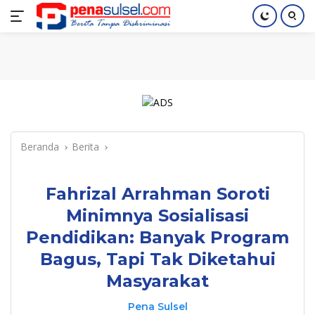
Langsung
Home
Nasional
Pendidikan
Regional
Index
ke
konten
Beranda
Berita
Fahrizal Arrahman Soroti
Minimnya Sosialisasi
Pendidikan: Banyak Program
Bagus, Tapi Tak Diketahui
Masyarakat
Pena Sulsel