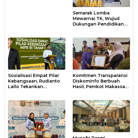
Semarak Lomba
Mewarnai TK, Wujud
Dukungan Pendidikan
Anak Usia Dini
Sosialisasi Empat Pilar
Komitmen Transparansi
Kebangsaan, Rudianto
Diskominfo Berbuah
Lallo Tekankan
Hasil, Pemkot Makassar
Kepemimpinan
Raih Predikat Informatif
Transformatif
Munafri Resmi