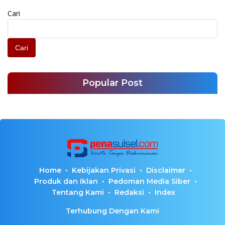
Cari
Cari
Popular Post
Home
Kebijakan Privasi
Disclaimer
Produk dan Iklan
Pedoman Media Siber
Tentang Kami
Redaksi
Index
Terhubung Dengan Kami