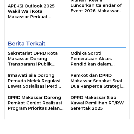
Luncurkan Calendar of
APEKSI Outlook 2025,
Event 2026, Makassar
Wakil Wali Kota
Siap Jadi Kota Event
Makassar Perkuat
Sepanjang Tahun
Sinergi Pembangunan
Inklusif
Berita Terkait
Sekretariat DPRD Kota
Odhika Soroti
Makassar Dorong
Pemerataan Akses
Transparansi Publik
Pendidikan dalam
Lewat Sosialisasi Portal
Sosialisasi Perda
Digital
Irmawati Sila Dorong
Pemkot dan DPRD
Pemuda Melek Regulasi
Makassar Sepakat Soal
Lewat Sosialisasi Perda
Dua Ranperda Strategis
Kepemudaan
untuk Lima Tahun ke
Depan
DPRD Makassar Dorong
DPRD Makassar Siap
Pemkot Genjot Realisasi
Kawal Pemilihan RT/RW
Program Prioritas Jelang
Serentak 2025
Akhir Tahun Anggaran