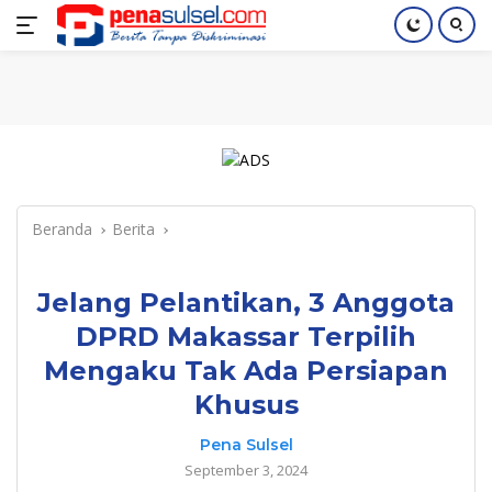
Langsung
Home
Nasional
Pendidikan
Regional
Index
ke
konten
Beranda
Berita
Jelang Pelantikan, 3 Anggota
DPRD Makassar Terpilih
Mengaku Tak Ada Persiapan
Khusus
Pena Sulsel
September 3, 2024