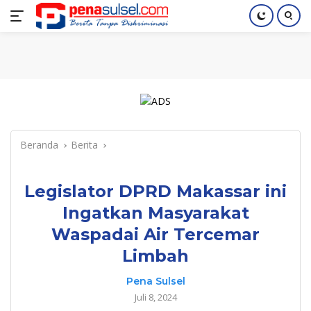
Langsung
Home
Nasional
Pendidikan
Regional
Index
ke
konten
Beranda
Berita
Legislator DPRD Makassar ini
Ingatkan Masyarakat
Waspadai Air Tercemar
Limbah
Pena Sulsel
Juli 8, 2024