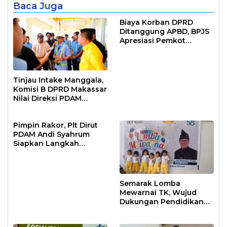
Baca Juga
Biaya Korban DPRD
Ditanggung APBD, BPJS
Apresiasi Pemkot
Makassar
Tinjau Intake Manggala,
Komisi B DPRD Makassar
Nilai Direksi PDAM
Bekerja Maksimal
Pimpin Rakor, Plt Dirut
PDAM Andi Syahrum
Siapkan Langkah
Antisipasi Krisis Air
Semarak Lomba
Mewarnai TK, Wujud
Dukungan Pendidikan
Anak Usia Dini