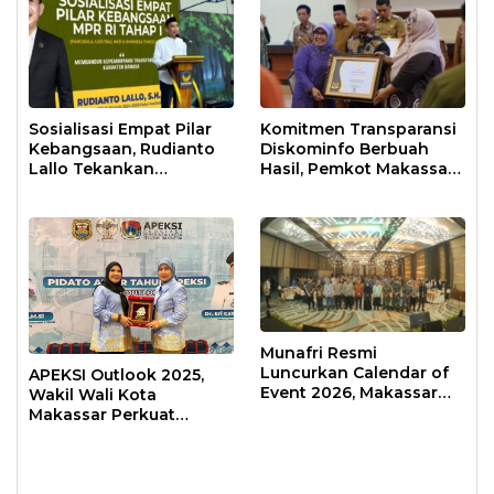
Sosialisasi Empat Pilar
Komitmen Transparansi
Kebangsaan, Rudianto
Diskominfo Berbuah
Lallo Tekankan
Hasil, Pemkot Makassar
Kepemimpinan
Raih Predikat Informatif
Transformatif
Munafri Resmi
Luncurkan Calendar of
APEKSI Outlook 2025,
Event 2026, Makassar
Wakil Wali Kota
Siap Jadi Kota Event
Makassar Perkuat
Sepanjang Tahun
Sinergi Pembangunan
Inklusif