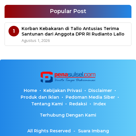
Popular Post
Korban Kebakaran di Tallo Antusias Terima
1
Santunan dari Anggota DPR RI Rudianto Lallo
Agustus 1, 2026
Home
Kebijakan Privasi
Disclaimer
Produk dan Iklan
Pedoman Media Siber
Tentang Kami
Redaksi
Index
Terhubung Dengan Kami
All Rights Reserved
-
Suara Imbang