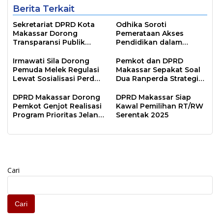
Berita Terkait
Sekretariat DPRD Kota
Odhika Soroti
Makassar Dorong
Pemerataan Akses
Transparansi Publik
Pendidikan dalam
Lewat Sosialisasi Portal
Sosialisasi Perda
Digital
Irmawati Sila Dorong
Pemkot dan DPRD
Pemuda Melek Regulasi
Makassar Sepakat Soal
Lewat Sosialisasi Perda
Dua Ranperda Strategis
Kepemudaan
untuk Lima Tahun ke
Depan
DPRD Makassar Dorong
DPRD Makassar Siap
Pemkot Genjot Realisasi
Kawal Pemilihan RT/RW
Program Prioritas Jelang
Serentak 2025
Akhir Tahun Anggaran
Cari
Cari