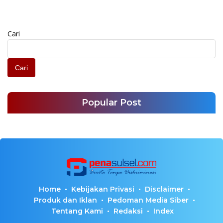
Melindungi Moral
Bangsa
Cari
Cari
Popular Post
Home
Kebijakan Privasi
Disclaimer
Produk dan Iklan
Pedoman Media Siber
Tentang Kami
Redaksi
Index