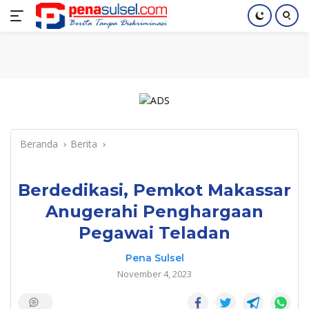
Langsung
Home
Nasional
Pendidikan
Regional
Index
ke
konten
Beranda
Berita
Berdedikasi, Pemkot Makassar
Anugerahi Penghargaan
Pegawai Teladan
Pena Sulsel
November 4, 2023