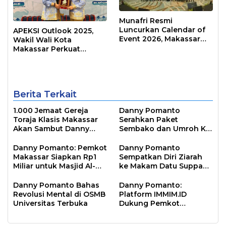
Munafri Resmi
Luncurkan Calendar of
APEKSI Outlook 2025,
Event 2026, Makassar
Wakil Wali Kota
Siap Jadi Kota Event
Makassar Perkuat
Sepanjang Tahun
Sinergi Pembangunan
Inklusif
Berita Terkait
1.000 Jemaat Gereja
Danny Pomanto
Toraja Klasis Makassar
Serahkan Paket
Akan Sambut Danny
Sembako dan Umroh Ke
Pomanto Pada Perayaan
Jamaah Gerakan
Natal Besok
Makassar Shalat Subuh
Danny Pomanto: Pemkot
Danny Pomanto
Berjamaah
Makassar Siapkan Rp1
Sempatkan Diri Ziarah
Miliar untuk Masjid Al-
ke Makam Datu Suppa
Markaz Tahun Depan
dan Mantan Wakil Wali
Kota Parepare Faisal
Danny Pomanto Bahas
Danny Pomanto:
Sapada
Revolusi Mental di OSMB
Platform IMMIM.ID
Universitas Terbuka
Dukung Pemkot
Makassar Jawab
Tantangan Zaman dan