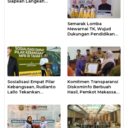
Siapkan Langkah
Antisipasi Krisis Air
Semarak Lomba
Mewarnai TK, Wujud
Dukungan Pendidikan
Anak Usia Dini
Sosialisasi Empat Pilar
Komitmen Transparansi
Kebangsaan, Rudianto
Diskominfo Berbuah
Lallo Tekankan
Hasil, Pemkot Makassar
Kepemimpinan
Raih Predikat Informatif
Transformatif