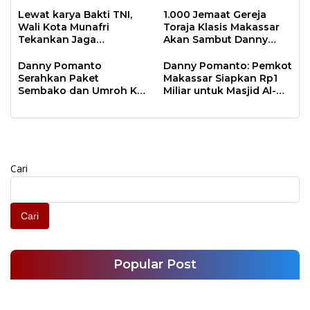
Tingkatkan Minat Baca
Kota Inklusif Bagi Semua
Lewat Literasi
Agama
Lewat karya Bakti TNI,
1.000 Jemaat Gereja
Wali Kota Munafri
Toraja Klasis Makassar
Tekankan Jaga
Akan Sambut Danny
Kebersihan Lingkungan
Pomanto Pada Perayaan
Natal Besok
Danny Pomanto
Danny Pomanto: Pemkot
Serahkan Paket
Makassar Siapkan Rp1
Sembako dan Umroh Ke
Miliar untuk Masjid Al-
Jamaah Gerakan
Markaz Tahun Depan
Makassar Shalat Subuh
Berjamaah
Cari
Cari
Popular Post