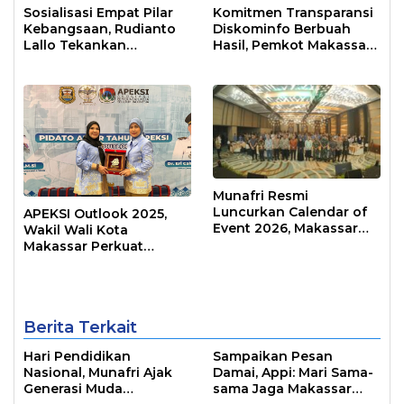
Sosialisasi Empat Pilar
Komitmen Transparansi
Kebangsaan, Rudianto
Diskominfo Berbuah
Lallo Tekankan
Hasil, Pemkot Makassar
Kepemimpinan
Raih Predikat Informatif
Transformatif
Munafri Resmi
Luncurkan Calendar of
APEKSI Outlook 2025,
Event 2026, Makassar
Wakil Wali Kota
Siap Jadi Kota Event
Makassar Perkuat
Sepanjang Tahun
Sinergi Pembangunan
Inklusif
Berita Terkait
Hari Pendidikan
Sampaikan Pesan
Nasional, Munafri Ajak
Damai, Appi: Mari Sama-
Generasi Muda
sama Jaga Makassar