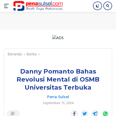
Langsung
Home
Nasional
Pendidikan
Regional
Index
ke
konten
Beranda
Berita
Danny Pomanto Bahas
Revolusi Mental di OSMB
Universitas Terbuka
Pena Sulsel
September 15, 2024