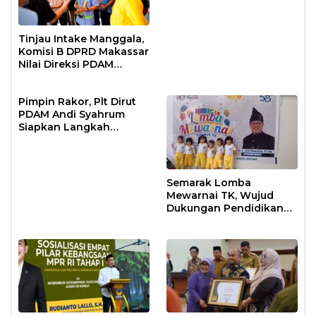
Tinjau Intake Manggala,
Komisi B DPRD Makassar
Nilai Direksi PDAM
Bekerja Maksimal
Pimpin Rakor, Plt Dirut
PDAM Andi Syahrum
Siapkan Langkah
Antisipasi Krisis Air
Semarak Lomba
Mewarnai TK, Wujud
Dukungan Pendidikan
Anak Usia Dini