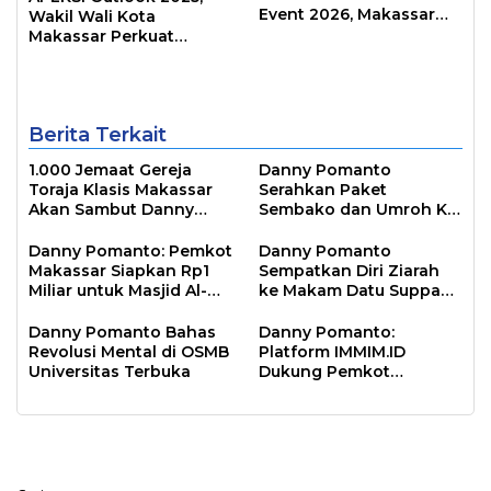
Event 2026, Makassar
Wakil Wali Kota
Siap Jadi Kota Event
Makassar Perkuat
Sepanjang Tahun
Sinergi Pembangunan
Inklusif
Berita Terkait
1.000 Jemaat Gereja
Danny Pomanto
Toraja Klasis Makassar
Serahkan Paket
Akan Sambut Danny
Sembako dan Umroh Ke
Pomanto Pada Perayaan
Jamaah Gerakan
Natal Besok
Makassar Shalat Subuh
Danny Pomanto: Pemkot
Danny Pomanto
Berjamaah
Makassar Siapkan Rp1
Sempatkan Diri Ziarah
Miliar untuk Masjid Al-
ke Makam Datu Suppa
Markaz Tahun Depan
dan Mantan Wakil Wali
Kota Parepare Faisal
Danny Pomanto Bahas
Danny Pomanto:
Sapada
Revolusi Mental di OSMB
Platform IMMIM.ID
Universitas Terbuka
Dukung Pemkot
Makassar Jawab
Tantangan Zaman dan
Melindungi Moral
Bangsa