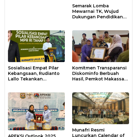
Semarak Lomba
Mewarnai TK, Wujud
Dukungan Pendidikan
Anak Usia Dini
Sosialisasi Empat Pilar
Komitmen Transparansi
Kebangsaan, Rudianto
Diskominfo Berbuah
Lallo Tekankan
Hasil, Pemkot Makassar
Kepemimpinan
Raih Predikat Informatif
Transformatif
Munafri Resmi
Luncurkan Calendar of
APEKSI Outlook 2025,