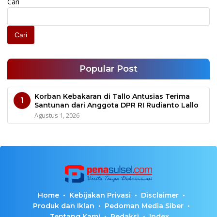
Cari
Cari
Popular Post
Korban Kebakaran di Tallo Antusias Terima
1
Santunan dari Anggota DPR RI Rudianto Lallo
Agustus 1, 2026
Home
Kebijakan Privasi
Disclaimer
Produk dan Iklan
Pedoman Media Siber
Tentang Kami
Redaksi
Index