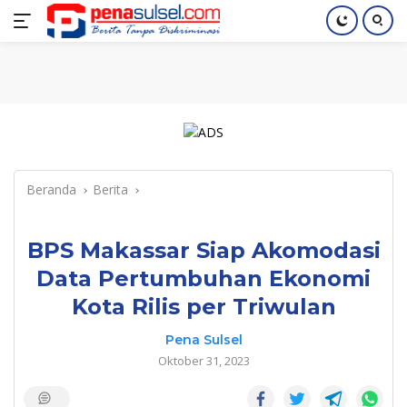
Langsung
Home
Nasional
Pendidikan
Regional
Index
ke
konten
Beranda
Berita
BPS Makassar Siap Akomodasi
Data Pertumbuhan Ekonomi
Kota Rilis per Triwulan
Pena Sulsel
Oktober 31, 2023