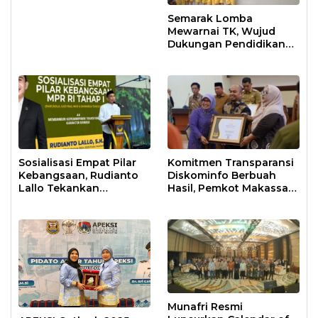
Semarak Lomba
Mewarnai TK, Wujud
Dukungan Pendidikan
Anak Usia Dini
Sosialisasi Empat Pilar
Komitmen Transparansi
Kebangsaan, Rudianto
Diskominfo Berbuah
Lallo Tekankan
Hasil, Pemkot Makassar
Kepemimpinan
Raih Predikat Informatif
Transformatif
Munafri Resmi