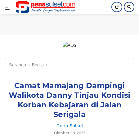
Langsung
Home
Nasional
Pendidikan
Regional
Index
ke
konten
Beranda
Berita
Camat Mamajang Dampingi
Walikota Danny Tinjau Kondisi
Korban Kebajaran di Jalan
Serigala
Pena Sulsel
Oktober 18, 2023