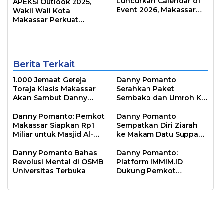
Luncurkan Calendar of
APEKSI Outlook 2025,
Event 2026, Makassar
Wakil Wali Kota
Siap Jadi Kota Event
Makassar Perkuat
Sepanjang Tahun
Sinergi Pembangunan
Inklusif
Berita Terkait
1.000 Jemaat Gereja
Danny Pomanto
Toraja Klasis Makassar
Serahkan Paket
Akan Sambut Danny
Sembako dan Umroh Ke
Pomanto Pada Perayaan
Jamaah Gerakan
Natal Besok
Makassar Shalat Subuh
Danny Pomanto: Pemkot
Danny Pomanto
Berjamaah
Makassar Siapkan Rp1
Sempatkan Diri Ziarah
Miliar untuk Masjid Al-
ke Makam Datu Suppa
Markaz Tahun Depan
dan Mantan Wakil Wali
Kota Parepare Faisal
Danny Pomanto Bahas
Danny Pomanto:
Sapada
Revolusi Mental di OSMB
Platform IMMIM.ID
Universitas Terbuka
Dukung Pemkot
Makassar Jawab
Tantangan Zaman dan
Melindungi Moral
Bangsa