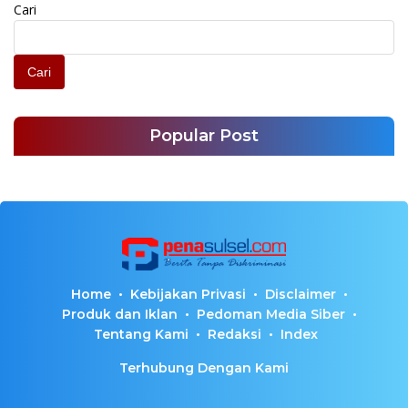
Cari
Cari
Popular Post
Home
Kebijakan Privasi
Disclaimer
Produk dan Iklan
Pedoman Media Siber
Tentang Kami
Redaksi
Index
Terhubung Dengan Kami