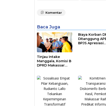
Komentar
Baca Juga
Biaya Korban 
Ditanggung AP
BPJS Apresiasi
Pemkot Makass
Tinjau Intake
Manggala, Komisi B
DPRD Makassar
Nilai Direksi PDAM
Bekerja Maksimal