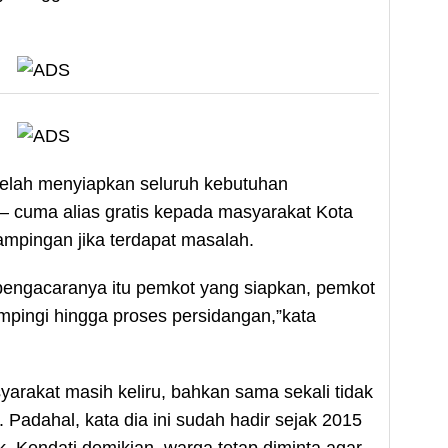
telah menyiapkan seluruh kebutuhan
cuma alias gratis kepada masyarakat Kota
pingan jika terdapat masalah.
s, pengacaranya itu pemkot yang siapkan, pemkot
pingi hingga proses persidangan,”kata
arakat masih keliru, bahkan sama sekali tidak
Padahal, kata dia ini sudah hadir sejak 2015
uk. Kendati demikian, warga tetap diminta agar