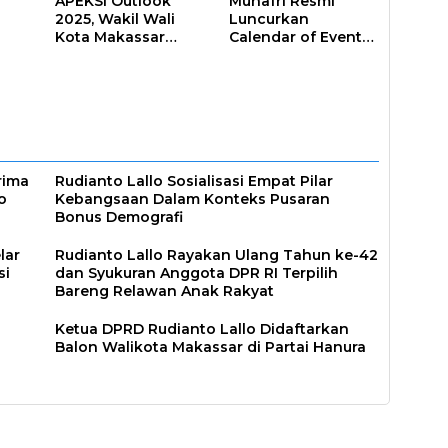
APEKSI Outlook
Munafri Resmi
2025, Wakil Wali
Luncurkan
Kota Makassar
Calendar of Event
Perkuat Sinergi
2026, Makassar
Pembangunan
Siap Jadi Kota
Inklusif
Event Sepanjang
ar
Tahun
rima
Rudianto Lallo Sosialisasi Empat Pilar
o
Kebangsaan Dalam Konteks Pusaran
Bonus Demografi
lar
Rudianto Lallo Rayakan Ulang Tahun ke-42
si
dan Syukuran Anggota DPR RI Terpilih
Bareng Relawan Anak Rakyat
Ketua DPRD Rudianto Lallo Didaftarkan
Balon Walikota Makassar di Partai Hanura