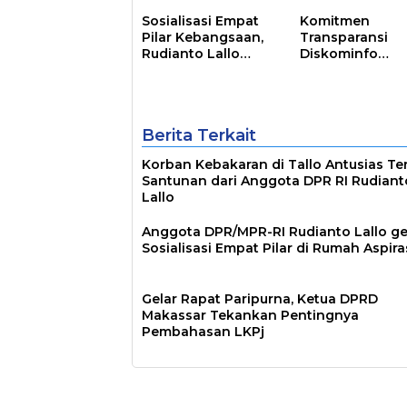
Sosialisasi Empat
Komitmen
Pilar Kebangsaan,
Transparansi
Rudianto Lallo
Diskominfo
Tekankan
Berbuah Hasil,
Kepemimpinan
Pemkot Makass
Transformatif
Raih Predikat
Informatif
Berita Terkait
Korban Kebakaran di Tallo Antusias Te
Santunan dari Anggota DPR RI Rudiant
Lallo
Anggota DPR/MPR-RI Rudianto Lallo ge
Sosialisasi Empat Pilar di Rumah Aspira
Gelar Rapat Paripurna, Ketua DPRD
Makassar Tekankan Pentingnya
Pembahasan LKPj