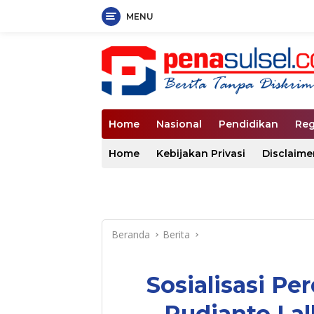
MENU
Langsung
ke
konten
Home
Nasional
Pendidikan
Reg
Home
Kebijakan Privasi
Disclaime
Beranda
Berita
Sosialisasi P
Rudianto Lal