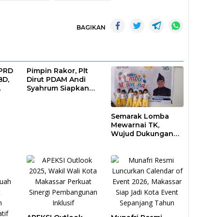
BAGIKAN
DPRD
Pimpin Rakor, Plt
BD,
Dirut PDAM Andi
Syahrum Siapkan
ar
Langkah Antisipasi
Krisis Air
Semarak Lomba
Mewarnai TK,
Wujud Dukungan
Pendidikan Anak
Usia Dini