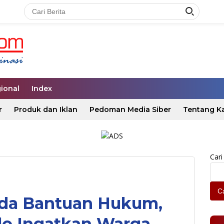
ional
Index
r
Produk dan Iklan
Pedoman Media Siber
Tentang K
Cari
Ca
erda Bantuan Hukum,
lo Ingatkan Warga