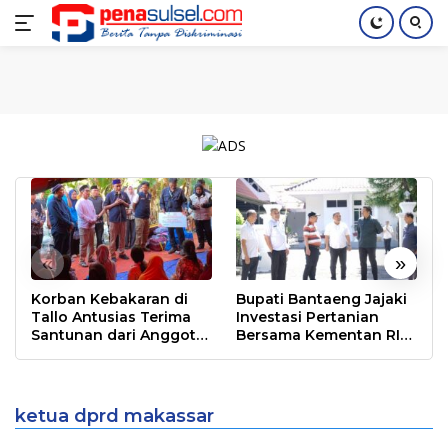
Langsung
Home
Nasional
Pendidikan
Regional
Index
ke
konten
«
»
Korban Kebakaran di
Bupati Bantaeng Jajaki
Tallo Antusias Terima
Investasi Pertanian
Santunan dari Anggota
Bersama Kementan RI
DPR RI Rudianto Lallo
dan PT Firman’s Grup
Rudianto Lallo Rayakan Ulang Tahun ke-
42 dan Syukuran Anggota DPR RI Terpilih
ketua dprd makassar
Bareng Relawan Anak Rakyat
Berita
|
Juni 4, 2024