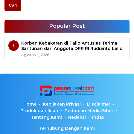
Cari
Popular Post
Korban Kebakaran di Tallo Antusias Terima
1
Santunan dari Anggota DPR RI Rudianto Lallo
Agustus 1, 2026
Home
Kebijakan Privasi
Disclaimer
Produk dan Iklan
Pedoman Media Siber
Tentang Kami
Redaksi
Index
Terhubung Dengan Kami