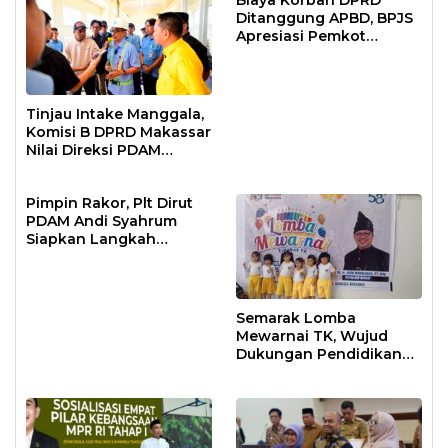
Biaya Korban DPRD
Ditanggung APBD, BPJS
Apresiasi Pemkot
Makassar
Tinjau Intake Manggala,
Komisi B DPRD Makassar
Nilai Direksi PDAM
Bekerja Maksimal
Pimpin Rakor, Plt Dirut
PDAM Andi Syahrum
Siapkan Langkah
Antisipasi Krisis Air
Semarak Lomba
Mewarnai TK, Wujud
Dukungan Pendidikan
Anak Usia Dini