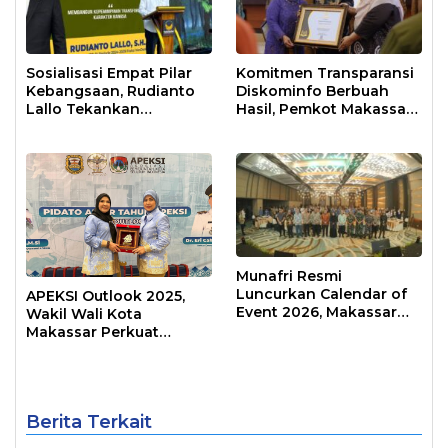
Sosialisasi Empat Pilar
Komitmen Transparansi
Kebangsaan, Rudianto
Diskominfo Berbuah
Lallo Tekankan
Hasil, Pemkot Makassar
Kepemimpinan
Raih Predikat Informatif
Transformatif
Munafri Resmi
Luncurkan Calendar of
APEKSI Outlook 2025,
Event 2026, Makassar
Wakil Wali Kota
Siap Jadi Kota Event
Makassar Perkuat
Sepanjang Tahun
Sinergi Pembangunan
Inklusif
Berita Terkait