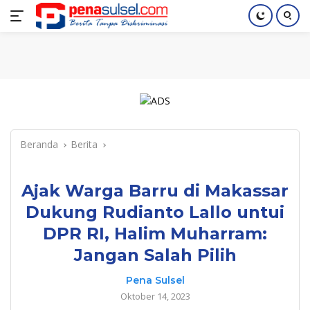
Langsung
Home
Nasional
Pendidikan
Regional
Index
ke
konten
Beranda
Berita
Ajak Warga Barru di Makassar
Dukung Rudianto Lallo untui
DPR RI, Halim Muharram:
Jangan Salah Pilih
Pena Sulsel
Oktober 14, 2023