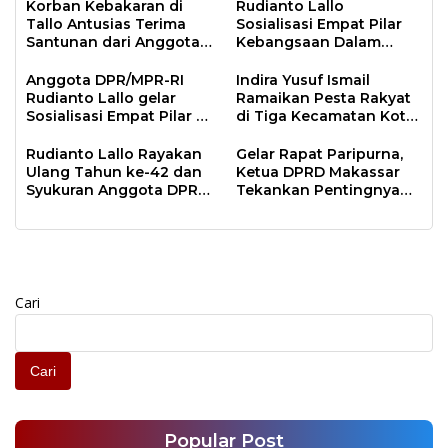
Korban Kebakaran di
Rudianto Lallo
Tallo Antusias Terima
Sosialisasi Empat Pilar
Santunan dari Anggota
Kebangsaan Dalam
DPR RI Rudianto Lallo
Konteks Pusaran Bonus
Demografi
Anggota DPR/MPR-RI
Indira Yusuf Ismail
Rudianto Lallo gelar
Ramaikan Pesta Rakyat
Sosialisasi Empat Pilar di
di Tiga Kecamatan Kota
Rumah Aspirasi
Makassar
Rudianto Lallo Rayakan
Gelar Rapat Paripurna,
Ulang Tahun ke-42 dan
Ketua DPRD Makassar
Syukuran Anggota DPR
Tekankan Pentingnya
RI Terpilih Bareng
Pembahasan LKPj
Relawan Anak Rakyat
Cari
Cari
Popular Post