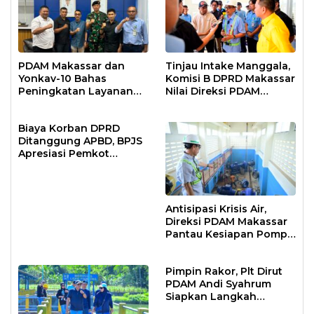
PDAM Makassar dan
Tinjau Intake Manggala,
Yonkav-10 Bahas
Komisi B DPRD Makassar
Peningkatan Layanan
Nilai Direksi PDAM
Air Bersih Asrama
Bekerja Maksimal
Prajurit
Biaya Korban DPRD
Ditanggung APBD, BPJS
Apresiasi Pemkot
Makassar
Antisipasi Krisis Air,
Direksi PDAM Makassar
Pantau Kesiapan Pompa
Air Baku Sungai
Moncongloe
Pimpin Rakor, Plt Dirut
PDAM Andi Syahrum
Siapkan Langkah
Antisipasi Krisis Air