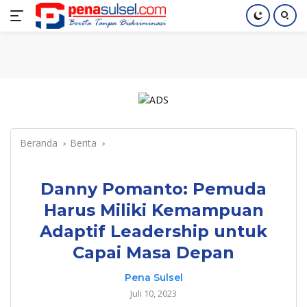
Langsung
Home
Nasional
Pendidikan
Regional
Index
ke
konten
Beranda
Berita
Danny Pomanto: Pemuda
Harus Miliki Kemampuan
Adaptif Leadership untuk
Capai Masa Depan
Pena Sulsel
Juli 10, 2023