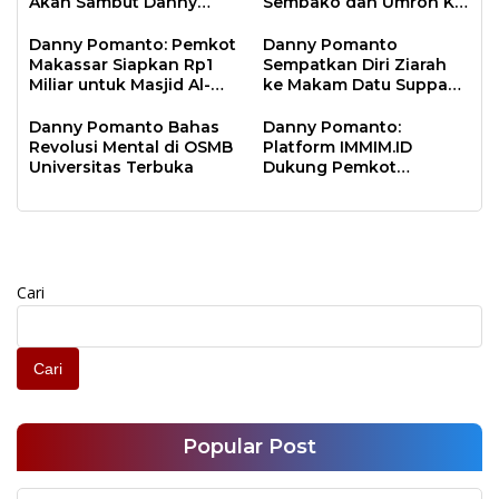
Akan Sambut Danny
Sembako dan Umroh Ke
Pomanto Pada Perayaan
Jamaah Gerakan
Natal Besok
Makassar Shalat Subuh
Danny Pomanto: Pemkot
Danny Pomanto
Berjamaah
Makassar Siapkan Rp1
Sempatkan Diri Ziarah
Miliar untuk Masjid Al-
ke Makam Datu Suppa
Markaz Tahun Depan
dan Mantan Wakil Wali
Kota Parepare Faisal
Danny Pomanto Bahas
Danny Pomanto:
Sapada
Revolusi Mental di OSMB
Platform IMMIM.ID
Universitas Terbuka
Dukung Pemkot
Makassar Jawab
Tantangan Zaman dan
Melindungi Moral
Bangsa
Cari
Cari
Popular Post