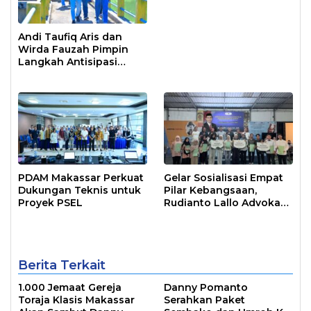
Andi Taufiq Aris dan
Wirda Fauzah Pimpin
Langkah Antisipasi
Krisis Air di Makassar
PDAM Makassar Perkuat
Gelar Sosialisasi Empat
Dukungan Teknis untuk
Pilar Kebangsaan,
Proyek PSEL
Rudianto Lallo Advokasi
Biaya Bantuan
Pendidikan
Berita Terkait
1.000 Jemaat Gereja
Danny Pomanto
Toraja Klasis Makassar
Serahkan Paket