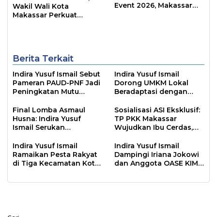
Event 2026, Makassar
Wakil Wali Kota
Siap Jadi Kota Event
Makassar Perkuat
Sepanjang Tahun
Sinergi Pembangunan
Inklusif
Berita Terkait
Indira Yusuf Ismail Sebut
Indira Yusuf Ismail
Pameran PAUD-PNF Jadi
Dorong UMKM Lokal
Peningkatan Mutu
Beradaptasi dengan
Pendidikan
Tren Global
Final Lomba Asmaul
Sosialisasi ASI Eksklusif:
Husna: Indira Yusuf
TP PKK Makassar
Ismail Serukan
Wujudkan Ibu Cerdas,
Penguatan Keimanan di
Anak Sehat
Kota Makassar
Indira Yusuf Ismail
Indira Yusuf Ismail
Ramaikan Pesta Rakyat
Dampingi Iriana Jokowi
di Tiga Kecamatan Kota
dan Anggota OASE KIM
Makassar
dalam Kunjungan Kerja
di Makassar