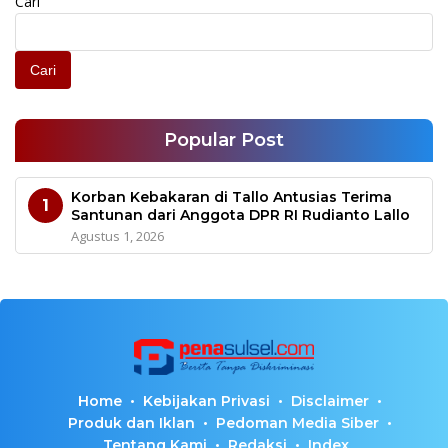
Cari
Cari
Popular Post
Korban Kebakaran di Tallo Antusias Terima
1
Santunan dari Anggota DPR RI Rudianto Lallo
Agustus 1, 2026
Home
Kebijakan Privasi
Disclaimer
Produk dan Iklan
Pedoman Media Siber
Tentang Kami
Redaksi
Index