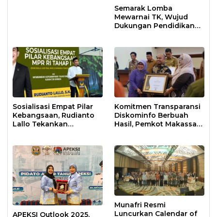
Semarak Lomba
Mewarnai TK, Wujud
Dukungan Pendidikan
Anak Usia Dini
Sosialisasi Empat Pilar
Komitmen Transparansi
Kebangsaan, Rudianto
Diskominfo Berbuah
Lallo Tekankan
Hasil, Pemkot Makassar
Kepemimpinan
Raih Predikat Informatif
Transformatif
Munafri Resmi
Luncurkan Calendar of
APEKSI Outlook 2025,