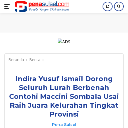
Langsung
Home
Nasional
Pendidikan
Regional
Index
ke
konten
Beranda
Berita
Indira Yusuf Ismail Dorong
Seluruh Lurah Berbenah
Contohi Maccini Sombala Usai
Raih Juara Kelurahan Tingkat
Provinsi
Pena Sulsel