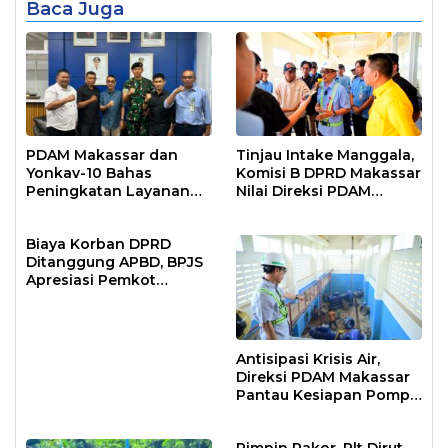
Baca Juga
PDAM Makassar dan
Tinjau Intake Manggala,
Yonkav-10 Bahas
Komisi B DPRD Makassar
Peningkatan Layanan
Nilai Direksi PDAM
Air Bersih Asrama
Bekerja Maksimal
Prajurit
Biaya Korban DPRD
Ditanggung APBD, BPJS
Apresiasi Pemkot
Makassar
Antisipasi Krisis Air,
Direksi PDAM Makassar
Pantau Kesiapan Pompa
Air Baku Sungai
Moncongloe
Pimpin Rakor, Plt Dirut