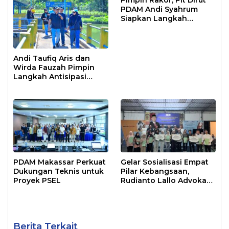
PDAM Andi Syahrum
Siapkan Langkah
Antisipasi Krisis Air
Andi Taufiq Aris dan
Wirda Fauzah Pimpin
Langkah Antisipasi
Krisis Air di Makassar
PDAM Makassar Perkuat
Gelar Sosialisasi Empat
Dukungan Teknis untuk
Pilar Kebangsaan,
Proyek PSEL
Rudianto Lallo Advokasi
Biaya Bantuan
Pendidikan
Berita Terkait