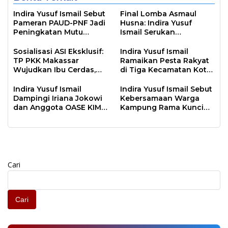
Indira Yusuf Ismail Sebut
Final Lomba Asmaul
Pameran PAUD-PNF Jadi
Husna: Indira Yusuf
Peningkatan Mutu
Ismail Serukan
Pendidikan
Penguatan Keimanan di
Kota Makassar
Sosialisasi ASI Eksklusif:
Indira Yusuf Ismail
TP PKK Makassar
Ramaikan Pesta Rakyat
Wujudkan Ibu Cerdas,
di Tiga Kecamatan Kota
Anak Sehat
Makassar
Indira Yusuf Ismail
Indira Yusuf Ismail Sebut
Dampingi Iriana Jokowi
Kebersamaan Warga
dan Anggota OASE KIM
Kampung Rama Kunci
dalam Kunjungan Kerja
Sukses Pengembangan
di Makassar
Lorong Wisata
Cari
Cari