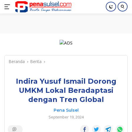
Langsung
Home
Nasional
Pendidikan
Regional
Index
ke
konten
Beranda
Berita
Indira Yusuf Ismail Dorong
UMKM Lokal Beradaptasi
dengan Tren Global
Pena Sulsel
September 19, 2024