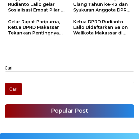
Rudianto Lallo gelar
Ulang Tahun ke-42 dan
Sosialisasi Empat Pilar di
Syukuran Anggota DPR
Rumah Aspirasi
RI Terpilih Bareng
Relawan Anak Rakyat
Gelar Rapat Paripurna,
Ketua DPRD Rudianto
Ketua DPRD Makassar
Lallo Didaftarkan Balon
Tekankan Pentingnya
Walikota Makassar di
Pembahasan LKPj
Partai Hanura
Cari
Cari
Popular Post