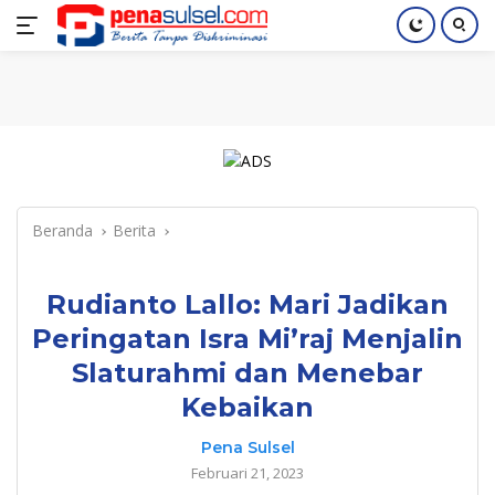
Langsung
Home
Nasional
Pendidikan
Regional
Index
ke
konten
Beranda
Berita
Rudianto Lallo: Mari Jadikan
Peringatan Isra Mi’raj Menjalin
Slaturahmi dan Menebar
Kebaikan
Pena Sulsel
Februari 21, 2023