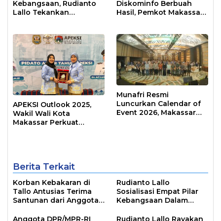
Kebangsaan, Rudianto
Diskominfo Berbuah
Lallo Tekankan
Hasil, Pemkot Makassar
Kepemimpinan
Raih Predikat Informatif
Transformatif
Munafri Resmi
Luncurkan Calendar of
APEKSI Outlook 2025,
Event 2026, Makassar
Wakil Wali Kota
Siap Jadi Kota Event
Makassar Perkuat
Sepanjang Tahun
Sinergi Pembangunan
Inklusif
Berita Terkait
Korban Kebakaran di
Rudianto Lallo
Tallo Antusias Terima
Sosialisasi Empat Pilar
Santunan dari Anggota
Kebangsaan Dalam
DPR RI Rudianto Lallo
Konteks Pusaran Bonus
Demografi
Anggota DPR/MPR-RI
Rudianto Lallo Rayakan