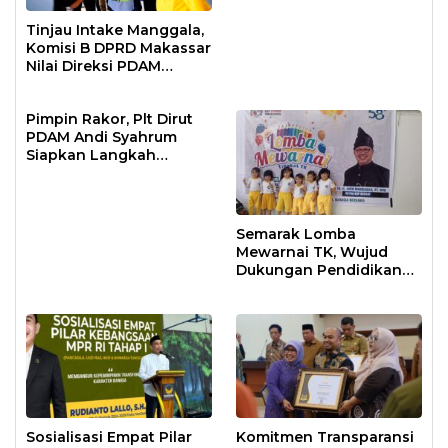
Tinjau Intake Manggala,
Komisi B DPRD Makassar
Nilai Direksi PDAM
Bekerja Maksimal
Pimpin Rakor, Plt Dirut
PDAM Andi Syahrum
Siapkan Langkah
Antisipasi Krisis Air
Semarak Lomba
Mewarnai TK, Wujud
Dukungan Pendidikan
Anak Usia Dini
Sosialisasi Empat Pilar
Komitmen Transparansi