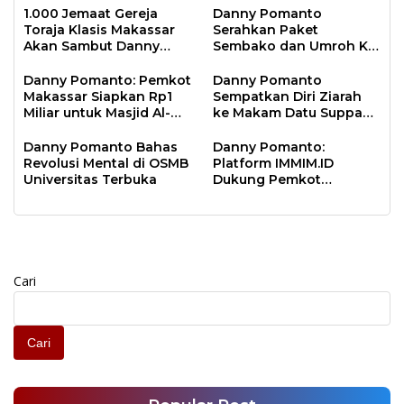
1.000 Jemaat Gereja
Danny Pomanto
Toraja Klasis Makassar
Serahkan Paket
Akan Sambut Danny
Sembako dan Umroh Ke
Pomanto Pada Perayaan
Jamaah Gerakan
Natal Besok
Makassar Shalat Subuh
Danny Pomanto: Pemkot
Danny Pomanto
Berjamaah
Makassar Siapkan Rp1
Sempatkan Diri Ziarah
Miliar untuk Masjid Al-
ke Makam Datu Suppa
Markaz Tahun Depan
dan Mantan Wakil Wali
Kota Parepare Faisal
Danny Pomanto Bahas
Danny Pomanto:
Sapada
Revolusi Mental di OSMB
Platform IMMIM.ID
Universitas Terbuka
Dukung Pemkot
Makassar Jawab
Tantangan Zaman dan
Melindungi Moral
Bangsa
Cari
Cari