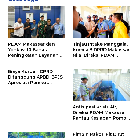
PDAM Makassar dan
Tinjau Intake Manggala,
Yonkav-10 Bahas
Komisi B DPRD Makassar
Peningkatan Layanan
Nilai Direksi PDAM
Air Bersih Asrama
Bekerja Maksimal
Prajurit
Biaya Korban DPRD
Ditanggung APBD, BPJS
Apresiasi Pemkot
Makassar
Antisipasi Krisis Air,
Direksi PDAM Makassar
Pantau Kesiapan Pompa
Air Baku Sungai
Moncongloe
Pimpin Rakor, Plt Dirut