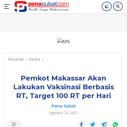
Langsung
Home
Nasional
Pendidikan
Regional
Index
ke
konten
Beranda
Berita
Pemkot Makassar Akan
Lakukan Vaksinasi Berbasis
RT, Target 100 RT per Hari
Pena Sulsel
Agustus 23, 2021