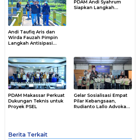
PDAM Andi Syahrum
Siapkan Langkah
Antisipasi Krisis Air
Andi Taufiq Aris dan
Wirda Fauzah Pimpin
Langkah Antisipasi
Krisis Air di Makassar
PDAM Makassar Perkuat
Gelar Sosialisasi Empat
Dukungan Teknis untuk
Pilar Kebangsaan,
Proyek PSEL
Rudianto Lallo Advokasi
Biaya Bantuan
Pendidikan
Berita Terkait