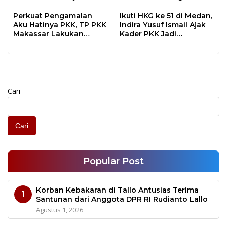
Sistem Administrasi dan
Setiap Kecamatan
Dasawisma
Perkuat Pengamalan
Ikuti HKG ke 51 di Medan,
Aku Hatinya PKK, TP PKK
Indira Yusuf Ismail Ajak
Makassar Lakukan
Kader PKK Jadi
Pembinaan Langsung di
Penggerak
15 Kecamatan
Kesejahteraan Keluarga
Tangguh
Cari
Cari
Popular Post
Korban Kebakaran di Tallo Antusias Terima
1
Santunan dari Anggota DPR RI Rudianto Lallo
Agustus 1, 2026