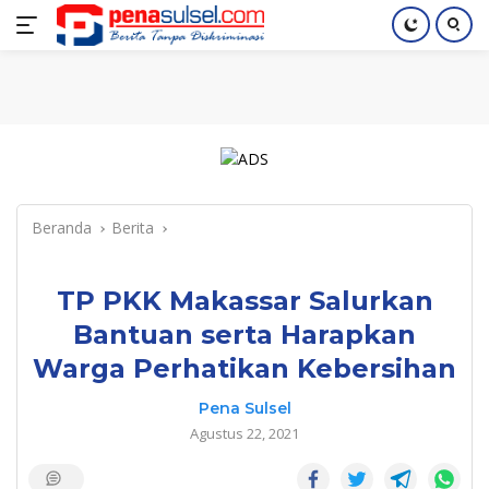
Langsung
Home
Nasional
Pendidikan
Regional
Index
ke
konten
Beranda
Berita
TP PKK Makassar Salurkan
Bantuan serta Harapkan
Warga Perhatikan Kebersihan
Pena Sulsel
Agustus 22, 2021