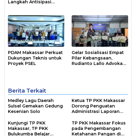
Langkah Antisipasi
Krisis Air di Makassar
PDAM Makassar Perkuat
Gelar Sosialisasi Empat
Dukungan Teknis untuk
Pilar Kebangsaan,
Proyek PSEL
Rudianto Lallo Advokasi
Biaya Bantuan
Pendidikan
Berita Terkait
Medley Lagu Daerah
Ketua TP PKK Makassar
Sulsel Gemakan Gedung
Dorong Penguatan
Kesenian Solo
Administrasi Laporan
Program Pokok PKK
Kecamatan Lewat SMEP
Kunjungi TP PKK
TP PKK Makassar Fokus
Makassar, TP PKK
pada Pengembangan
Bulukumba Belajar
Ketahanan Pangan di