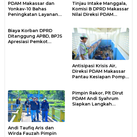
PDAM Makassar dan
Tinjau Intake Manggala,
Yonkav-10 Bahas
Komisi B DPRD Makassar
Peningkatan Layanan
Nilai Direksi PDAM
Air Bersih Asrama
Bekerja Maksimal
Prajurit
Biaya Korban DPRD
Ditanggung APBD, BPJS
Apresiasi Pemkot
Makassar
Antisipasi Krisis Air,
Direksi PDAM Makassar
Pantau Kesiapan Pompa
Air Baku Sungai
Moncongloe
Pimpin Rakor, Plt Dirut
PDAM Andi Syahrum
Siapkan Langkah
Antisipasi Krisis Air
Andi Taufiq Aris dan
Wirda Fauzah Pimpin