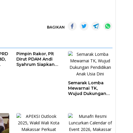
BAGIKAN
DPRD
Pimpin Rakor, Plt
BD,
Dirut PDAM Andi
Syahrum Siapkan
ar
Langkah Antisipasi
Krisis Air
Semarak Lomba
Mewarnai TK,
Wujud Dukungan
Pendidikan Anak
Usia Dini