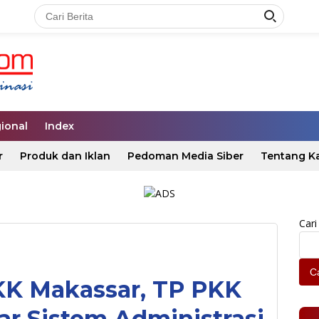
ional
Index
r
Produk dan Iklan
Pedoman Media Siber
Tentang K
Cari
Ca
KK Makassar, TP PKK
r Sistem Administrasi