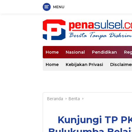
MENU
Langsung
ke
konten
Home
Nasional
Pendidikan
Reg
Home
Kebijakan Privasi
Disclaime
Beranda
Berita
Kunjungi TP P
Bulukumba Belaja