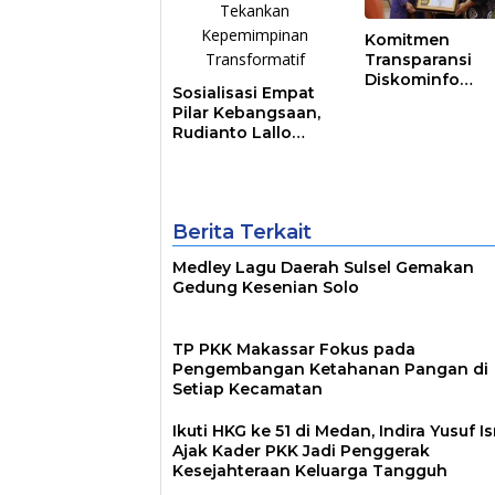
Komitmen
Transparansi
Diskominfo
Sosialisasi Empat
Berbuah Hasil,
Pilar Kebangsaan,
Pemkot Makass
Rudianto Lallo
Raih Predikat
Tekankan
Informatif
Kepemimpinan
Transformatif
Berita Terkait
Medley Lagu Daerah Sulsel Gemakan
Gedung Kesenian Solo
TP PKK Makassar Fokus pada
Pengembangan Ketahanan Pangan di
Setiap Kecamatan
Ikuti HKG ke 51 di Medan, Indira Yusuf I
Ajak Kader PKK Jadi Penggerak
Kesejahteraan Keluarga Tangguh