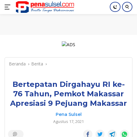
Langsung
Home
Nasional
Pendidikan
Regional
Index
ke
konten
Beranda
Berita
Bertepatan Dirgahayu RI ke-
76 Tahun, Pemkot Makassar
Apresiasi 9 Pejuang Makassar
Pena Sulsel
Agustus 17, 2021