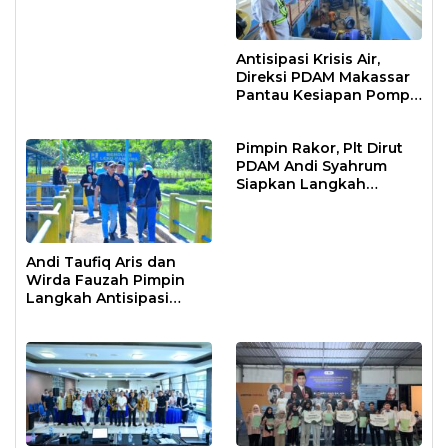
Antisipasi Krisis Air,
Direksi PDAM Makassar
Pantau Kesiapan Pompa
Air Baku Sungai
Moncongloe
Pimpin Rakor, Plt Dirut
PDAM Andi Syahrum
Siapkan Langkah
Antisipasi Krisis Air
Andi Taufiq Aris dan
Wirda Fauzah Pimpin
Langkah Antisipasi
Krisis Air di Makassar