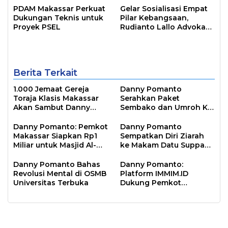
PDAM Makassar Perkuat
Gelar Sosialisasi Empat
Dukungan Teknis untuk
Pilar Kebangsaan,
Proyek PSEL
Rudianto Lallo Advokasi
Biaya Bantuan
Pendidikan
Berita Terkait
1.000 Jemaat Gereja
Danny Pomanto
Toraja Klasis Makassar
Serahkan Paket
Akan Sambut Danny
Sembako dan Umroh Ke
Pomanto Pada Perayaan
Jamaah Gerakan
Natal Besok
Makassar Shalat Subuh
Danny Pomanto: Pemkot
Danny Pomanto
Berjamaah
Makassar Siapkan Rp1
Sempatkan Diri Ziarah
Miliar untuk Masjid Al-
ke Makam Datu Suppa
Markaz Tahun Depan
dan Mantan Wakil Wali
Kota Parepare Faisal
Danny Pomanto Bahas
Danny Pomanto:
Sapada
Revolusi Mental di OSMB
Platform IMMIM.ID
Universitas Terbuka
Dukung Pemkot
Makassar Jawab
Tantangan Zaman dan
Melindungi Moral
Bangsa