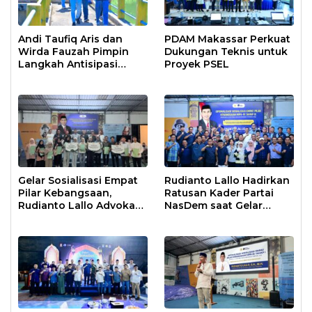
Andi Taufiq Aris dan
PDAM Makassar Perkuat
Wirda Fauzah Pimpin
Dukungan Teknis untuk
Langkah Antisipasi
Proyek PSEL
Krisis Air di Makassar
Gelar Sosialisasi Empat
Rudianto Lallo Hadirkan
Pilar Kebangsaan,
Ratusan Kader Partai
Rudianto Lallo Advokasi
NasDem saat Gelar
Biaya Bantuan
Sosialisasi Empat Pilar
Pendidikan
Kebangsaan