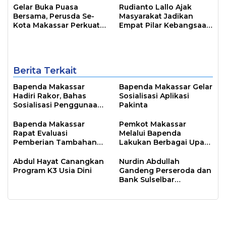
Gelar Buka Puasa
Rudianto Lallo Ajak
Bersama, Perusda Se-
Masyarakat Jadikan
Kota Makassar Perkuat
Empat Pilar Kebangsaan
Sinergi Pelayanan Publik
Sebagai Pandangan
Hidup Bangsa
Berita Terkait
Bapenda Makassar
Bapenda Makassar Gelar
Hadiri Rakor, Bahas
Sosialisasi Aplikasi
Sosialisasi Penggunaan
Pakinta
QRIS Dalam Pemungutan
Pajak
Bapenda Makassar
Pemkot Makassar
Rapat Evaluasi
Melalui Bapenda
Pemberian Tambahan
Lakukan Berbagai Upaya
Penghasilan Pegawai
Pada Sejumlah Wajib
Pajak Demi Target PAD
Abdul Hayat Canangkan
Nurdin Abdullah
Program K3 Usia Dini
Gandeng Perseroda dan
Bank Sulselbar
Sejahterakan Petani