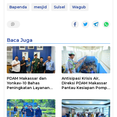
Bapenda
mesjid
Sulsel
Wagub
Baca Juga
PDAM Makassar dan
Antisipasi Krisis Air,
Yonkav-10 Bahas
Direksi PDAM Makassar
Peningkatan Layanan
Pantau Kesiapan Pompa
Air Bersih Asrama
Air Baku Sungai
Prajurit
Moncongloe