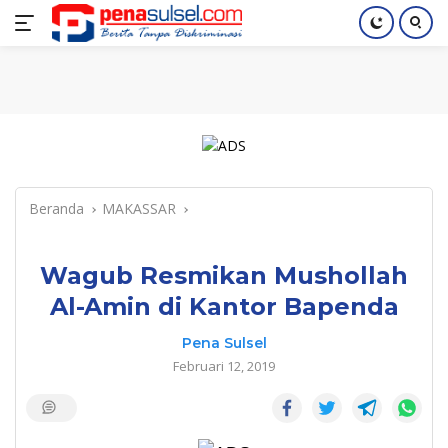
Langsung
Home
Nasional
Pendidikan
Regional
Index
ke
konten
Beranda
MAKASSAR
Wagub Resmikan Mushollah
Al-Amin di Kantor Bapenda
Pena Sulsel
Februari 12, 2019