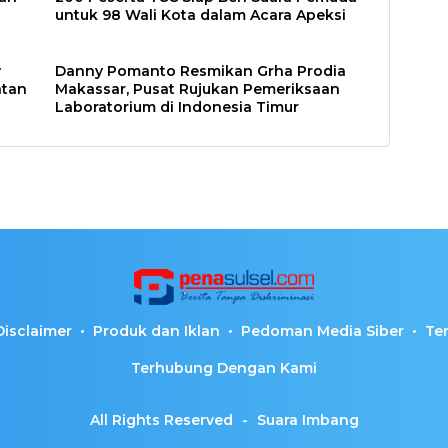
untuk 98 Wali Kota dalam Acara Apeksi
y
Danny Pomanto Resmikan Grha Prodia
atan
Makassar, Pusat Rujukan Pemeriksaan
Laboratorium di Indonesia Timur
Disclaimer
Produk dan Iklan
Pedoman Media Siber
Te
Terhubung Dengan Kami
All Rights Reserved
-
Suara Imbang