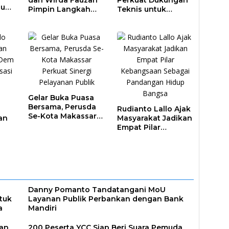
dan Wirda Fauzah
Perkuat Dukungan
au
Pimpin Langkah
Teknis untuk
a
Antisipasi Krisis Air
Proyek PSEL
di Makassar
Gelar Buka Puasa
Bersama, Perusda
Rudianto Lallo Ajak
Se-Kota Makassar
an
Masyarakat Jadikan
Perkuat Sinergi
Empat Pilar
Pelayanan Publik
lar
Kebangsaan
at
Sebagai
an
Pandangan Hidup
Bangsa
Danny Pomanto Tandatangani MoU
tuk
Layanan Publik Perbankan dengan Bank
a
Mandiri
dan
200 Peserta YCC Siap Beri Suara Pemuda