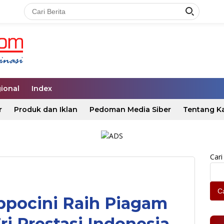
ional
Index
r
Produk dan Iklan
Pedoman Media Siber
Tentang K
Cari
Ca
pocini Raih Piagam
i Prestasi Indonesia