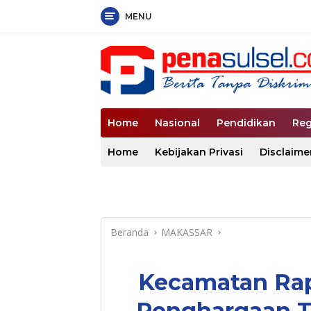
MENU
Langsung
ke
konten
Home
Nasional
Pendidikan
Reg
Home
Kebijakan Privasi
Disclaime
Beranda
MAKASSAR
Kecamatan Rap
Penghargaan Tr