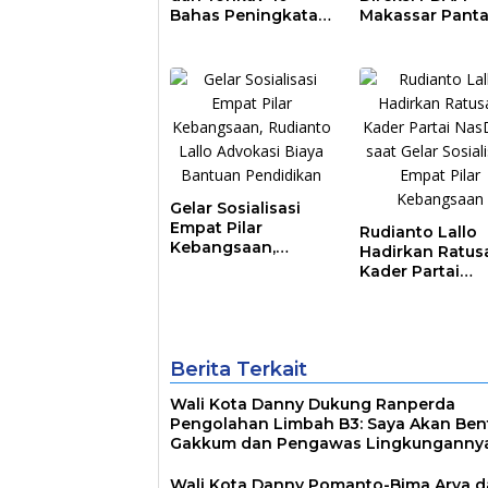
Bahas Peningkatan
Makassar Pant
Layanan Air Bersih
Kesiapan Pomp
Asrama Prajurit
Air Baku Sungai
Moncongloe
Gelar Sosialisasi
Empat Pilar
Rudianto Lallo
Kebangsaan,
Hadirkan Ratus
Rudianto Lallo
Kader Partai
Advokasi Biaya
NasDem saat Ge
Bantuan
Sosialisasi Emp
Pendidikan
Pilar Kebangsa
Berita Terkait
Wali Kota Danny Dukung Ranperda
Pengolahan Limbah B3: Saya Akan Ben
Gakkum dan Pengawas Lingkunganny
Wali Kota Danny Pomanto-Bima Arya 