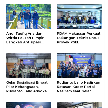
Prajurit
Moncongloe
Andi Taufiq Aris dan
PDAM Makassar Perkuat
Wirda Fauzah Pimpin
Dukungan Teknis untuk
Langkah Antisipasi
Proyek PSEL
Krisis Air di Makassar
Gelar Sosialisasi Empat
Rudianto Lallo Hadirkan
Pilar Kebangsaan,
Ratusan Kader Partai
Rudianto Lallo Advokasi
NasDem saat Gelar
Biaya Bantuan
Sosialisasi Empat Pilar
Pendidikan
Kebangsaan