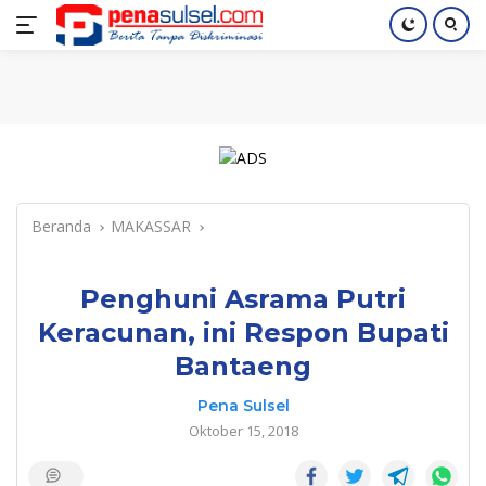
Langsung
Home
Nasional
Pendidikan
Regional
Index
ke
konten
Beranda
MAKASSAR
Penghuni Asrama Putri
Keracunan, ini Respon Bupati
Bantaeng
Pena Sulsel
Oktober 15, 2018