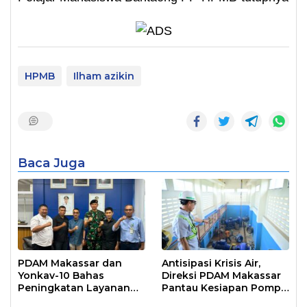
HPMB
Ilham azikin
Baca Juga
PDAM Makassar dan
Antisipasi Krisis Air,
Yonkav-10 Bahas
Direksi PDAM Makassar
Peningkatan Layanan
Pantau Kesiapan Pompa
Air Bersih Asrama
Air Baku Sungai