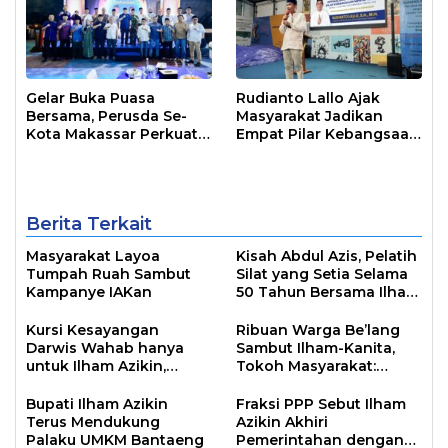
Gelar Buka Puasa
Rudianto Lallo Ajak
Bersama, Perusda Se-
Masyarakat Jadikan
Kota Makassar Perkuat
Empat Pilar Kebangsaan
Sinergi Pelayanan Publik
Sebagai Pandangan
Hidup Bangsa
Berita Terkait
Masyarakat Layoa
Kisah Abdul Azis, Pelatih
Tumpah Ruah Sambut
Silat yang Setia Selama
Kampanye IAKan
50 Tahun Bersama Ilham
Azikin
Kursi Kesayangan
Ribuan Warga Be’lang
Darwis Wahab hanya
Sambut Ilham-Kanita,
untuk Ilham Azikin,
Tokoh Masyarakat:
Simbol Kepemimpinan
Orang Baik Diikuti
Dua Periode
Banyak Orang
Bupati Ilham Azikin
Fraksi PPP Sebut Ilham
Terus Mendukung
Azikin Akhiri
Palaku UMKM Bantaeng
Pemerintahan dengan