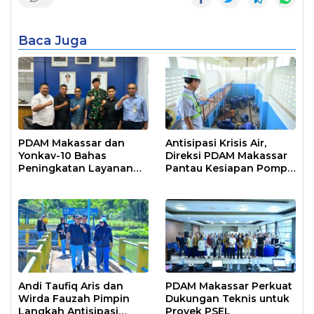
Baca Juga
PDAM Makassar dan
Antisipasi Krisis Air,
Yonkav-10 Bahas
Direksi PDAM Makassar
Peningkatan Layanan
Pantau Kesiapan Pompa
Air Bersih Asrama
Air Baku Sungai
Prajurit
Moncongloe
Andi Taufiq Aris dan
PDAM Makassar Perkuat
Wirda Fauzah Pimpin
Dukungan Teknis untuk
Langkah Antisipasi
Proyek PSEL