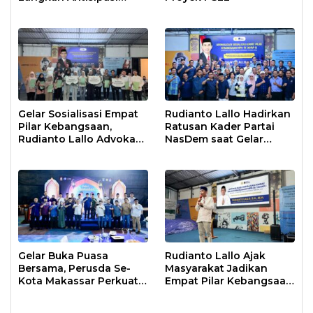
Krisis Air di Makassar
Gelar Sosialisasi Empat
Rudianto Lallo Hadirkan
Pilar Kebangsaan,
Ratusan Kader Partai
Rudianto Lallo Advokasi
NasDem saat Gelar
Biaya Bantuan
Sosialisasi Empat Pilar
Pendidikan
Kebangsaan
Gelar Buka Puasa
Rudianto Lallo Ajak
Bersama, Perusda Se-
Masyarakat Jadikan
Kota Makassar Perkuat
Empat Pilar Kebangsaan
Sinergi Pelayanan Publik
Sebagai Pandangan
Hidup Bangsa