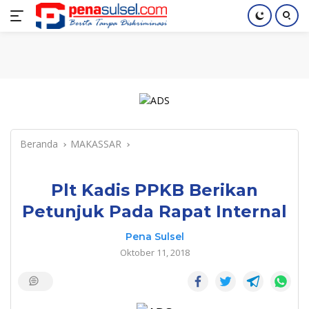
Langsung
Home
Nasional
Pendidikan
Regional
Index
ke
konten
Beranda
MAKASSAR
Plt Kadis PPKB Berikan
Petunjuk Pada Rapat Internal
Pena Sulsel
Oktober 11, 2018