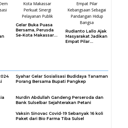
Gelar Buka Puasa
Bersama, Perusda
Rudianto Lallo Ajak
Se-Kota Makassar
an
Masyarakat Jadikan
Perkuat Sinergi
Empat Pilar
Pelayanan Publik
lar
Kebangsaan
at
Sebagai
an
Pandangan Hidup
Bangsa
 2024
Syahar Gelar Sosialisasi Budidaya Tanaman
i
Porang Bersama Bupati Pangkep
ia
Nurdin Abdullah Gandeng Perseroda dan
Bank Sulselbar Sejahterakan Petani
Vaksin Sinovac Covid-19 Sebanyak 16 koli
Paket dari Bio Farma Tiba Sulsel