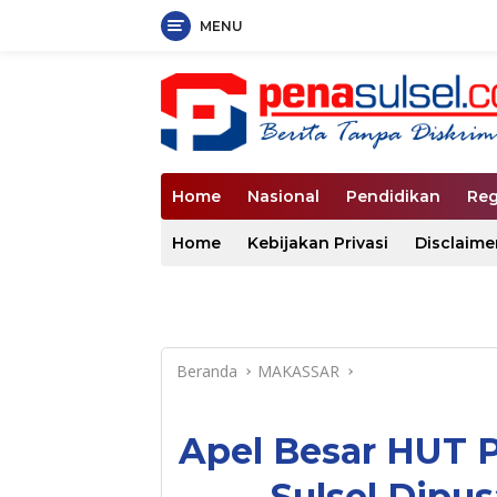
MENU
Langsung
ke
konten
Home
Nasional
Pendidikan
Reg
Home
Kebijakan Privasi
Disclaime
Beranda
MAKASSAR
Apel Besar HUT 
Sulsel Dipu