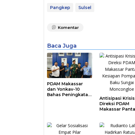
Pangkep
Sulsel
Komentar
Baca Juga
PDAM Makassar
dan Yonkav-10
Bahas Peningkatan
Antisipasi Krisis 
Layanan Air Bersih
Direksi PDAM
Asrama Prajurit
Makassar Pant
Kesiapan Pomp
Air Baku Sungai
Moncongloe