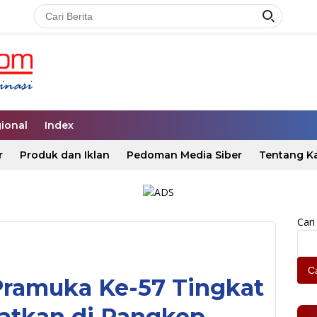
ional
Index
r
Produk dan Iklan
Pedoman Media Siber
Tentang K
Cari
Ca
Pramuka Ke-57 Tingkat
satkan di Pangkep