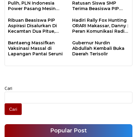
Pulih, PLN Indonesia
Ratusan Siswa SMP
Power Pasang Mesin
Terima Beasiswa PIP
PLTD Sewa
Aspirasi di Tanrutedong
Ribuan Beasiswa PIP
Hadiri Rally Fox Hunting
Aspirasi Disalurkan Di
ORARI Makassar, Danny :
Kecamtan Dua Pitue,
Peran Komunikasi Radio
Pitu Riawa dan Pitu
Penting di Masa
Riase
Pandemi
Bantaeng Massifkan
Gubernur Nurdin
Vaksinasi Massal di
Abdullah Kembali Buka
Lapangan Pantai Seruni
Daerah Terisolir
Cari
Cari
Popular Post