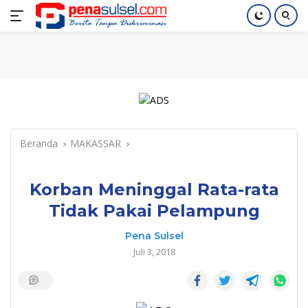
Langsung
Home
Nasional
Pendidikan
Regional
Index
ke
konten
Beranda
MAKASSAR
Korban Meninggal Rata-rata
Tidak Pakai Pelampung
Pena Sulsel
Juli 3, 2018