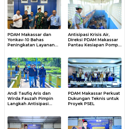
PDAM Makassar dan
Antisipasi Krisis Air,
Yonkav-10 Bahas
Direksi PDAM Makassar
Peningkatan Layanan
Pantau Kesiapan Pompa
Air Bersih Asrama
Air Baku Sungai
Prajurit
Moncongloe
Andi Taufiq Aris dan
PDAM Makassar Perkuat
Wirda Fauzah Pimpin
Dukungan Teknis untuk
Langkah Antisipasi
Proyek PSEL
Krisis Air di Makassar