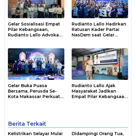
Gelar Sosialisasi Empat
Rudianto Lallo Hadirkan
Pilar Kebangsaan,
Ratusan Kader Partai
Rudianto Lallo Advokasi
NasDem saat Gelar
Biaya Bantuan
Sosialisasi Empat Pilar
Pendidikan
Kebangsaan
Gelar Buka Puasa
Rudianto Lallo Ajak
Bersama, Perusda Se-
Masyarakat Jadikan
Kota Makassar Perkuat
Empat Pilar Kebangsaan
Sinergi Pelayanan Publik
Sebagai Pandangan
Hidup Bangsa
Berita Terkait
Kelistrikan Selayar Mulai
Didampingi Orang Tua,