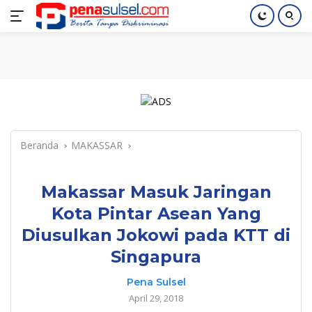
Langsung
Home
Nasional
Pendidikan
Regional
Index
ke
konten
Beranda
MAKASSAR
Makassar Masuk Jaringan
Kota Pintar Asean Yang
Diusulkan Jokowi pada KTT di
Singapura
Pena Sulsel
April 29, 2018