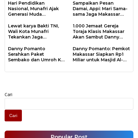
Hari Pendidikan
Sampaikan Pesan
Nasional, Munafri Ajak
Damai, Appi: Mari Sama-
Generasi Muda
sama Jaga Makassar
Tingkatkan Minat Baca
Kota Inklusif Bagi Semua
Lewat Literasi
Agama
Lewat karya Bakti TNI,
1.000 Jemaat Gereja
Wali Kota Munafri
Toraja Klasis Makassar
Tekankan Jaga
Akan Sambut Danny
Kebersihan Lingkungan
Pomanto Pada Perayaan
Natal Besok
Danny Pomanto
Danny Pomanto: Pemkot
Serahkan Paket
Makassar Siapkan Rp1
Sembako dan Umroh Ke
Miliar untuk Masjid Al-
Jamaah Gerakan
Markaz Tahun Depan
Makassar Shalat Subuh
Berjamaah
Cari
Cari
Popular Post