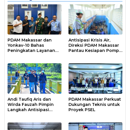
PDAM Makassar dan
Antisipasi Krisis Air,
Yonkav-10 Bahas
Direksi PDAM Makassar
Peningkatan Layanan
Pantau Kesiapan Pompa
Air Bersih Asrama
Air Baku Sungai
Prajurit
Moncongloe
Andi Taufiq Aris dan
PDAM Makassar Perkuat
Wirda Fauzah Pimpin
Dukungan Teknis untuk
Langkah Antisipasi
Proyek PSEL
Krisis Air di Makassar