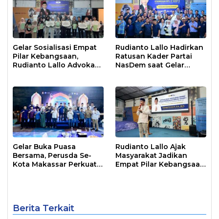
Gelar Sosialisasi Empat
Rudianto Lallo Hadirkan
Pilar Kebangsaan,
Ratusan Kader Partai
Rudianto Lallo Advokasi
NasDem saat Gelar
Biaya Bantuan
Sosialisasi Empat Pilar
Pendidikan
Kebangsaan
Gelar Buka Puasa
Rudianto Lallo Ajak
Bersama, Perusda Se-
Masyarakat Jadikan
Kota Makassar Perkuat
Empat Pilar Kebangsaan
Sinergi Pelayanan Publik
Sebagai Pandangan
Hidup Bangsa
Berita Terkait