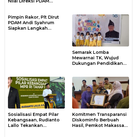
Nilai Direksi PDAM
Bekerja Maksimal
Pimpin Rakor, Plt Dirut
PDAM Andi Syahrum
Siapkan Langkah
Antisipasi Krisis Air
Semarak Lomba
Mewarnai TK, Wujud
Dukungan Pendidikan
Anak Usia Dini
Sosialisasi Empat Pilar
Komitmen Transparansi
Kebangsaan, Rudianto
Diskominfo Berbuah
Lallo Tekankan
Hasil, Pemkot Makassar
Kepemimpinan
Raih Predikat Informatif
Transformatif