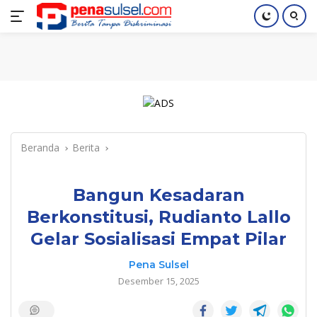
Langsung
Home
Nasional
Pendidikan
Regional
Index
ke
konten
Beranda
Berita
Bangun Kesadaran
Berkonstitusi, Rudianto Lallo
Gelar Sosialisasi Empat Pilar
Pena Sulsel
Desember 15, 2025