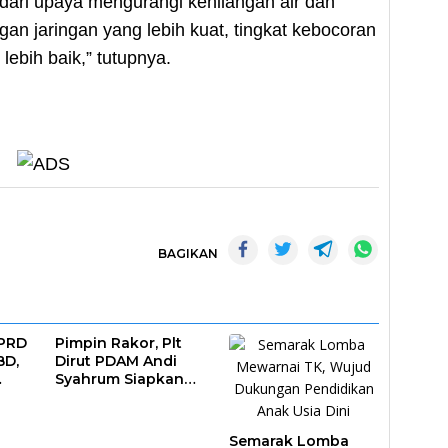
 dari upaya mengurangi kehilangan air dan
gan jaringan yang lebih kuat, tingkat kebocoran
lebih baik,” tutupnya.
BAGIKAN
DPRD
Pimpin Rakor, Plt
BD,
Dirut PDAM Andi
Syahrum Siapkan
ar
Langkah Antisipasi
Krisis Air
Semarak Lomba