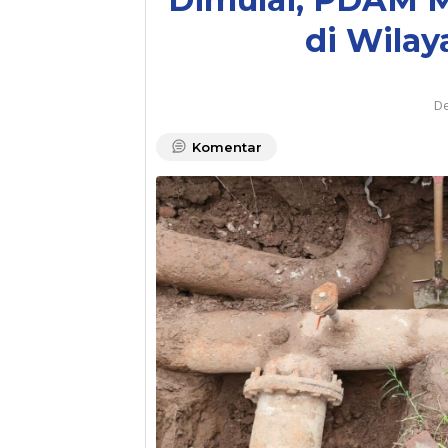
di Wila
De
Komentar