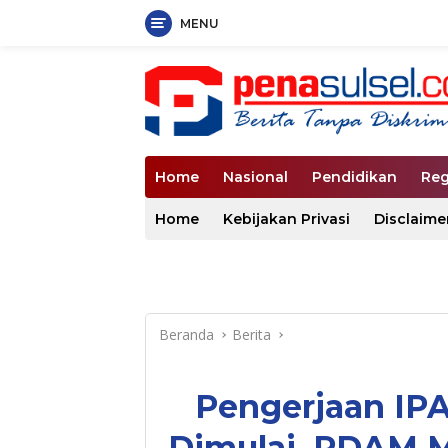
MENU
Langsung
ke
konten
Home
Nasional
Pendidikan
Reg
Home
Kebijakan Privasi
Disclaime
Beranda
Berita
Pengerjaan IPA
Dimulai, PDAM 