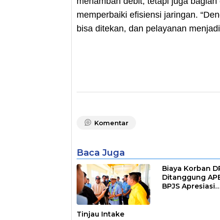
menambah debit, tetapi juga bagian
memperbaiki efisiensi jaringan. “Den
bisa ditekan, dan pelayanan menjadi 
Komentar
Baca Juga
Biaya Korban 
Ditanggung AP
BPJS Apresiasi
Pemkot Makass
Tinjau Intake