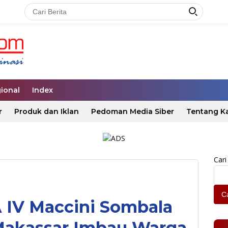
ional
Index
r
Produk dan Iklan
Pedoman Media Siber
Tentang K
Cari
Ca
 IV Maccini Sombala
Makassar Imbau Warga