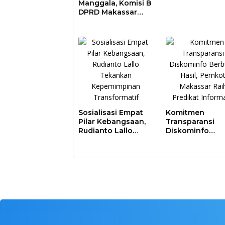
Manggala, Komisi B
DPRD Makassar
Nilai Direksi PDAM
Bekerja Maksimal
Sosialisasi Empat
Komitmen
Pilar Kebangsaan,
Transparansi
Rudianto Lallo
Diskominfo
Tekankan
Berbuah Hasil,
Kepemimpinan
Pemkot Makass
Transformatif
Raih Predikat
Informatif