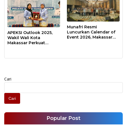
Munafri Resmi
Luncurkan Calendar of
APEKSI Outlook 2025,
Event 2026, Makassar
Wakil Wali Kota
Siap Jadi Kota Event
Makassar Perkuat
Sepanjang Tahun
Sinergi Pembangunan
Inklusif
Cari
Cari
Popular Post