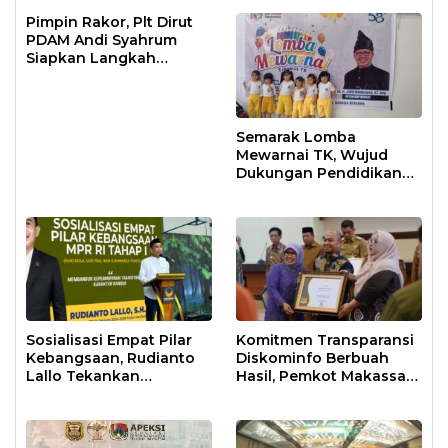
Pimpin Rakor, Plt Dirut
PDAM Andi Syahrum
Siapkan Langkah
Antisipasi Krisis Air
Semarak Lomba
Mewarnai TK, Wujud
Dukungan Pendidikan
Anak Usia Dini
Sosialisasi Empat Pilar
Komitmen Transparansi
Kebangsaan, Rudianto
Diskominfo Berbuah
Lallo Tekankan
Hasil, Pemkot Makassar
Kepemimpinan
Raih Predikat Informatif
Transformatif