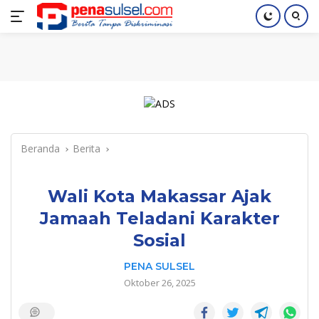
Langsung
Home
Nasional
Pendidikan
Regional
Index
ke
konten
Beranda
Berita
Wali Kota Makassar Ajak
Jamaah Teladani Karakter
Sosial
PENA SULSEL
Oktober 26, 2025