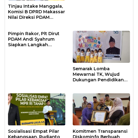
Tinjau Intake Manggala,
Komisi B DPRD Makassar
Nilai Direksi PDAM
Bekerja Maksimal
Pimpin Rakor, Plt Dirut
PDAM Andi Syahrum
Siapkan Langkah
Antisipasi Krisis Air
Semarak Lomba
Mewarnai TK, Wujud
Dukungan Pendidikan
Anak Usia Dini
Sosialisasi Empat Pilar
Komitmen Transparansi
Kebangsaan, Rudianto
Diskominfo Berbuah