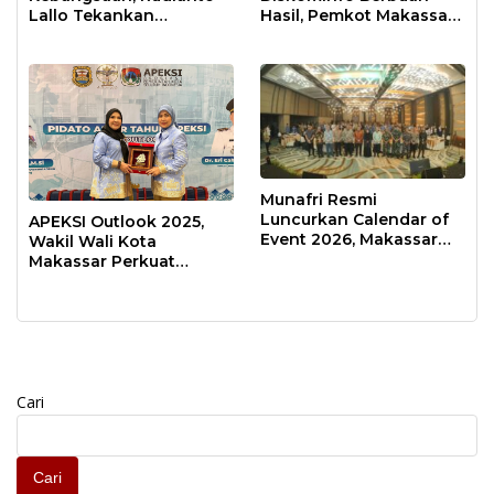
Lallo Tekankan
Hasil, Pemkot Makassar
Kepemimpinan
Raih Predikat Informatif
Transformatif
Munafri Resmi
Luncurkan Calendar of
APEKSI Outlook 2025,
Event 2026, Makassar
Wakil Wali Kota
Siap Jadi Kota Event
Makassar Perkuat
Sepanjang Tahun
Sinergi Pembangunan
Inklusif
Cari
Cari