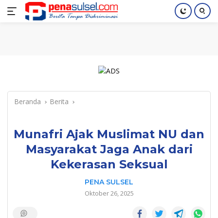
Langsung
Home
Nasional
Pendidikan
Regional
Index
ke
konten
Beranda
Berita
Munafri Ajak Muslimat NU dan
Masyarakat Jaga Anak dari
Kekerasan Seksual
PENA SULSEL
Oktober 26, 2025