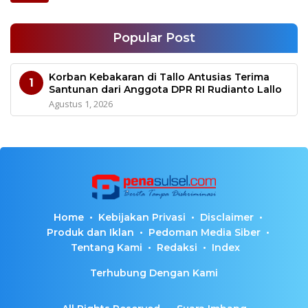
Popular Post
Korban Kebakaran di Tallo Antusias Terima
1
Santunan dari Anggota DPR RI Rudianto Lallo
Agustus 1, 2026
Home
Kebijakan Privasi
Disclaimer
Produk dan Iklan
Pedoman Media Siber
Tentang Kami
Redaksi
Index
Terhubung Dengan Kami