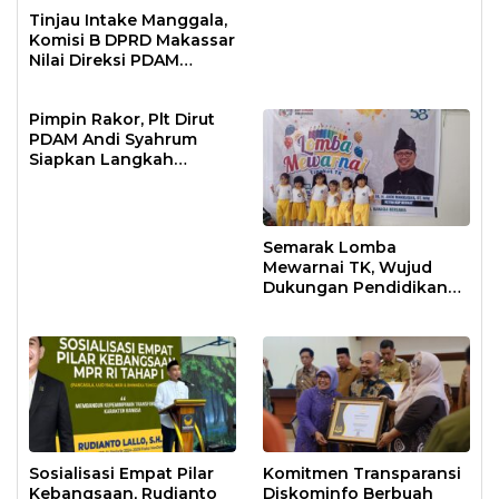
Tinjau Intake Manggala,
Komisi B DPRD Makassar
Nilai Direksi PDAM
Bekerja Maksimal
Pimpin Rakor, Plt Dirut
PDAM Andi Syahrum
Siapkan Langkah
Antisipasi Krisis Air
Semarak Lomba
Mewarnai TK, Wujud
Dukungan Pendidikan
Anak Usia Dini
Sosialisasi Empat Pilar
Komitmen Transparansi
Kebangsaan, Rudianto
Diskominfo Berbuah