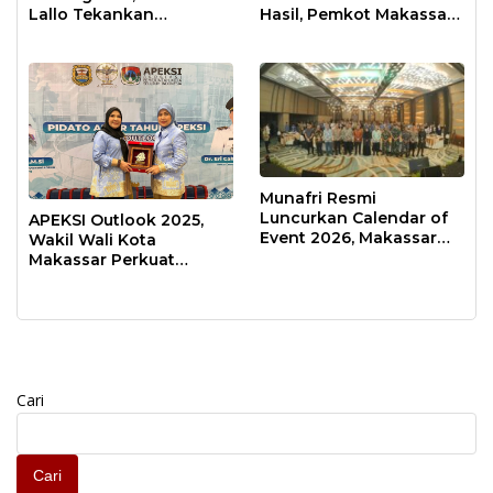
Lallo Tekankan
Hasil, Pemkot Makassar
Kepemimpinan
Raih Predikat Informatif
Transformatif
Munafri Resmi
Luncurkan Calendar of
APEKSI Outlook 2025,
Event 2026, Makassar
Wakil Wali Kota
Siap Jadi Kota Event
Makassar Perkuat
Sepanjang Tahun
Sinergi Pembangunan
Inklusif
Cari
Cari