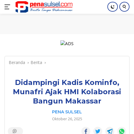
Langsung
Home
Nasional
Pendidikan
Regional
Index
ke
konten
Beranda
Berita
Didampingi Kadis Kominfo,
Munafri Ajak HMI Kolaborasi
Bangun Makassar
PENA SULSEL
Oktober 26, 2025