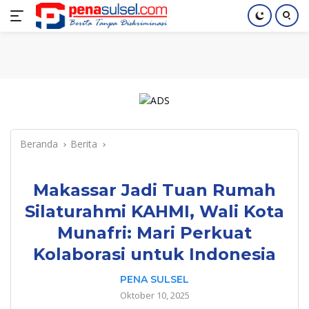
Langsung
Home
Nasional
Pendidikan
Regional
Index
ke
konten
Beranda
Berita
Makassar Jadi Tuan Rumah
Silaturahmi KAHMI, Wali Kota
Munafri: Mari Perkuat
Kolaborasi untuk Indonesia
PENA SULSEL
Oktober 10, 2025