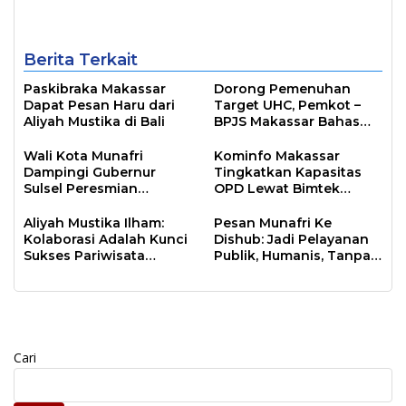
Inklusif
Berita Terkait
Paskibraka Makassar
Dorong Pemenuhan
Dapat Pesan Haru dari
Target UHC, Pemkot –
Aliyah Mustika di Bali
BPJS Makassar Bahas
JKN
Wali Kota Munafri
Kominfo Makassar
Dampingi Gubernur
Tingkatkan Kapasitas
Sulsel Peresmian
OPD Lewat Bimtek
Program Energize PLN di
Arsitektur SPBE
Samalona
Aliyah Mustika Ilham:
Pesan Munafri Ke
Kolaborasi Adalah Kunci
Dishub: Jadi Pelayanan
Sukses Pariwisata
Publik, Humanis, Tanpa
Makassar
Arogansi
Cari