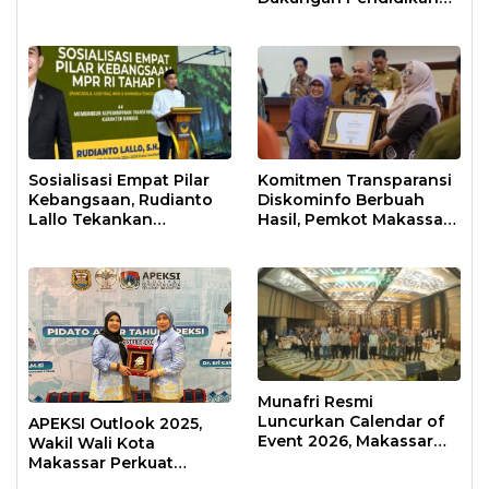
Anak Usia Dini
Sosialisasi Empat Pilar
Komitmen Transparansi
Kebangsaan, Rudianto
Diskominfo Berbuah
Lallo Tekankan
Hasil, Pemkot Makassar
Kepemimpinan
Raih Predikat Informatif
Transformatif
Munafri Resmi
Luncurkan Calendar of
APEKSI Outlook 2025,
Event 2026, Makassar
Wakil Wali Kota
Siap Jadi Kota Event
Makassar Perkuat
Sepanjang Tahun
Sinergi Pembangunan