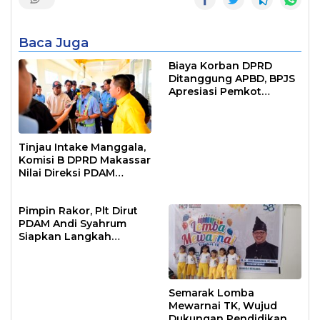
Baca Juga
Biaya Korban DPRD
Ditanggung APBD, BPJS
Apresiasi Pemkot
Makassar
Tinjau Intake Manggala,
Komisi B DPRD Makassar
Nilai Direksi PDAM
Bekerja Maksimal
Pimpin Rakor, Plt Dirut
PDAM Andi Syahrum
Siapkan Langkah
Antisipasi Krisis Air
Semarak Lomba
Mewarnai TK, Wujud
Dukungan Pendidikan