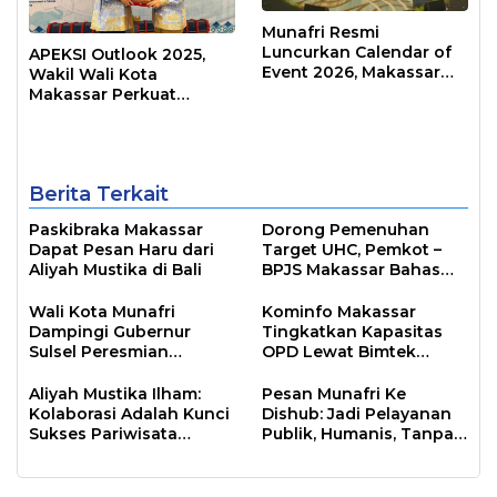
Munafri Resmi
Luncurkan Calendar of
APEKSI Outlook 2025,
Event 2026, Makassar
Wakil Wali Kota
Siap Jadi Kota Event
Makassar Perkuat
Sepanjang Tahun
Sinergi Pembangunan
Inklusif
Berita Terkait
Paskibraka Makassar
Dorong Pemenuhan
Dapat Pesan Haru dari
Target UHC, Pemkot –
Aliyah Mustika di Bali
BPJS Makassar Bahas
JKN
Wali Kota Munafri
Kominfo Makassar
Dampingi Gubernur
Tingkatkan Kapasitas
Sulsel Peresmian
OPD Lewat Bimtek
Program Energize PLN di
Arsitektur SPBE
Samalona
Aliyah Mustika Ilham:
Pesan Munafri Ke
Kolaborasi Adalah Kunci
Dishub: Jadi Pelayanan
Sukses Pariwisata
Publik, Humanis, Tanpa
Makassar
Arogansi