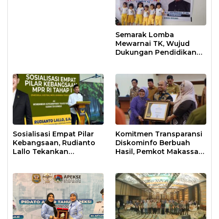
Antisipasi Krisis Air
Semarak Lomba
Mewarnai TK, Wujud
Dukungan Pendidikan
Anak Usia Dini
Sosialisasi Empat Pilar
Komitmen Transparansi
Kebangsaan, Rudianto
Diskominfo Berbuah
Lallo Tekankan
Hasil, Pemkot Makassar
Kepemimpinan
Raih Predikat Informatif
Transformatif