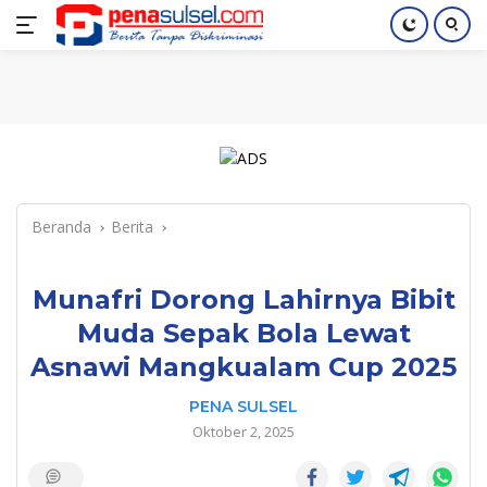
Langsung
Home
Nasional
Pendidikan
Regional
Index
ke
konten
Beranda
Berita
Munafri Dorong Lahirnya Bibit
Muda Sepak Bola Lewat
Asnawi Mangkualam Cup 2025
PENA SULSEL
Oktober 2, 2025