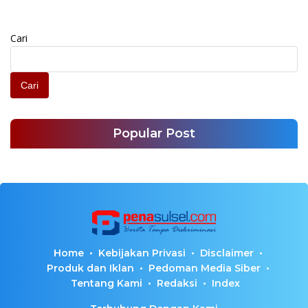
Cari
Cari
Popular Post
Home
Kebijakan Privasi
Disclaimer
Produk dan Iklan
Pedoman Media Siber
Tentang Kami
Redaksi
Index