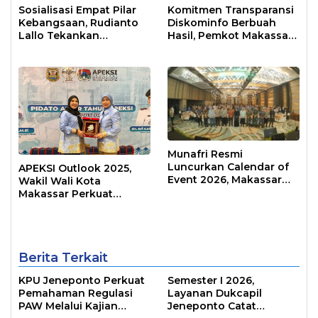
Sosialisasi Empat Pilar
Komitmen Transparansi
Kebangsaan, Rudianto
Diskominfo Berbuah
Lallo Tekankan
Hasil, Pemkot Makassar
Kepemimpinan
Raih Predikat Informatif
Transformatif
Munafri Resmi
Luncurkan Calendar of
APEKSI Outlook 2025,
Event 2026, Makassar
Wakil Wali Kota
Siap Jadi Kota Event
Makassar Perkuat
Sepanjang Tahun
Sinergi Pembangunan
Inklusif
Berita Terkait
KPU Jeneponto Perkuat
Semester I 2026,
Pemahaman Regulasi
Layanan Dukcapil
PAW Melalui Kajian
Jeneponto Catat