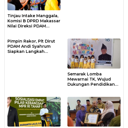
Tinjau Intake Manggala,
Komisi B DPRD Makassar
Nilai Direksi PDAM
Bekerja Maksimal
Pimpin Rakor, Plt Dirut
PDAM Andi Syahrum
Siapkan Langkah
Antisipasi Krisis Air
Semarak Lomba
Mewarnai TK, Wujud
Dukungan Pendidikan
Anak Usia Dini