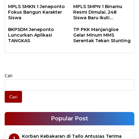
Bersama
Capaian Positif
MPLS SMKN 1 Jeneponto
MPLS SMPN 1 Binamu
Fokus Bangun Karakter
Resmi Dimulai, 248
Siswa
Siswa Baru Ikuti
Pengenalan Sekolah
BKPSDM Jeneponto
TP PKK Manjangloe
Luncurkan Aplikasi
Gelar Minum MMS
TANGKAS
Serentak Tekan Stunting
Cari
Cari
Popular Post
Korban Kebakaran di Tallo Antusias Terima
1