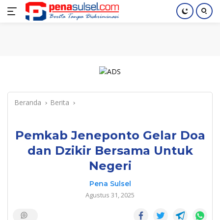
Langsung
Home
Nasional
Pendidikan
Regional
Index
ke
konten
Beranda
Berita
Pemkab Jeneponto Gelar Doa
dan Dzikir Bersama Untuk
Negeri
Pena Sulsel
Agustus 31, 2025