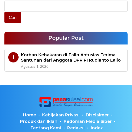
Cari
Popular Post
Korban Kebakaran di Tallo Antusias Terima
1
Santunan dari Anggota DPR RI Rudianto Lallo
Agustus 1, 2026
Home
Kebijakan Privasi
Disclaimer
Produk dan Iklan
Pedoman Media Siber
Tentang Kami
Redaksi
Index