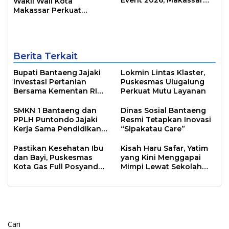
Wakil Wali Kota
Siap Jadi Kota Event
Makassar Perkuat
Sepanjang Tahun
Sinergi Pembangunan
Inklusif
Berita Terkait
Bupati Bantaeng Jajaki
Lokmin Lintas Klaster,
Investasi Pertanian
Puskesmas Ulugalung
Bersama Kementan RI
Perkuat Mutu Layanan
dan PT Firman’s Grup
SMKN 1 Bantaeng dan
Dinas Sosial Bantaeng
PPLH Puntondo Jajaki
Resmi Tetapkan Inovasi
Kerja Sama Pendidikan
“Sipakatau Care”
Lingkungan
Pastikan Kesehatan Ibu
Kisah Haru Safar, Yatim
dan Bayi, Puskesmas
yang Kini Menggapai
Kota Gas Full Posyandu
Mimpi Lewat Sekolah
dan Home Visit
Rakyat
Cari