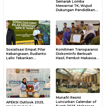
Semarak Lomba
Mewarnai TK, Wujud
Dukungan Pendidikan
Anak Usia Dini
Sosialisasi Empat Pilar
Komitmen Transparansi
Kebangsaan, Rudianto
Diskominfo Berbuah
Lallo Tekankan
Hasil, Pemkot Makassar
Kepemimpinan
Raih Predikat Informatif
Transformatif
Munafri Resmi
Luncurkan Calendar of
APEKSI Outlook 2025,
Event 2026, Makassar