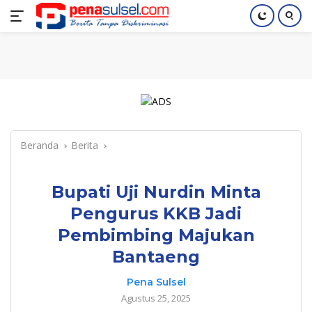
Langsung
Home
Nasional
Pendidikan
Regional
Index
ke
konten
Beranda
Berita
Bupati Uji Nurdin Minta
Pengurus KKB Jadi
Pembimbing Majukan
Bantaeng
Pena Sulsel
Agustus 25, 2025