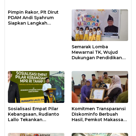
Bekerja Maksimal
Pimpin Rakor, Plt Dirut
PDAM Andi Syahrum
Siapkan Langkah
Antisipasi Krisis Air
Semarak Lomba
Mewarnai TK, Wujud
Dukungan Pendidikan
Anak Usia Dini
Sosialisasi Empat Pilar
Komitmen Transparansi
Kebangsaan, Rudianto
Diskominfo Berbuah
Lallo Tekankan
Hasil, Pemkot Makassar
Kepemimpinan
Raih Predikat Informatif
Transformatif