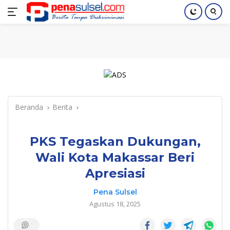
Langsung
Home
Nasional
Pendidikan
Regional
Index
ke
konten
Beranda
Berita
PKS Tegaskan Dukungan,
Wali Kota Makassar Beri
Apresiasi
Pena Sulsel
Agustus 18, 2025