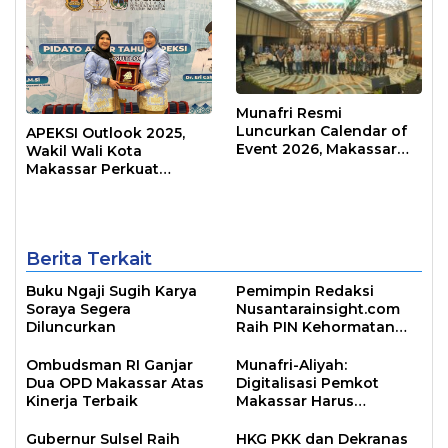
Munafri Resmi
Luncurkan Calendar of
APEKSI Outlook 2025,
Event 2026, Makassar
Wakil Wali Kota
Siap Jadi Kota Event
Makassar Perkuat
Sepanjang Tahun
Sinergi Pembangunan
Inklusif
Berita Terkait
Buku Ngaji Sugih Karya
Pemimpin Redaksi
Soraya Segera
Nusantarainsight.com
Diluncurkan
Raih PIN Kehormatan
Arsiparis Sulsel
Ombudsman RI Ganjar
Munafri-Aliyah:
Dua OPD Makassar Atas
Digitalisasi Pemkot
Kinerja Terbaik
Makassar Harus
Berdampak Nyata
Gubernur Sulsel Raih
HKG PKK dan Dekranas