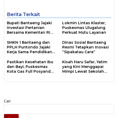
Inklusif
Berita Terkait
Bupati Bantaeng Jajaki
Lokmin Lintas Klaster,
Investasi Pertanian
Puskesmas Ulugalung
Bersama Kementan RI
Perkuat Mutu Layanan
dan PT Firman’s Grup
SMKN 1 Bantaeng dan
Dinas Sosial Bantaeng
PPLH Puntondo Jajaki
Resmi Tetapkan Inovasi
Kerja Sama Pendidikan
“Sipakatau Care”
Lingkungan
Pastikan Kesehatan Ibu
Kisah Haru Safar, Yatim
dan Bayi, Puskesmas
yang Kini Menggapai
Kota Gas Full Posyandu
Mimpi Lewat Sekolah
dan Home Visit
Rakyat
Cari