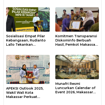
Anak Usia Dini
Sosialisasi Empat Pilar
Komitmen Transparansi
Kebangsaan, Rudianto
Diskominfo Berbuah
Lallo Tekankan
Hasil, Pemkot Makassar
Kepemimpinan
Raih Predikat Informatif
Transformatif
Munafri Resmi
Luncurkan Calendar of
APEKSI Outlook 2025,
Event 2026, Makassar
Wakil Wali Kota
Siap Jadi Kota Event
Makassar Perkuat
Sepanjang Tahun
Sinergi Pembangunan