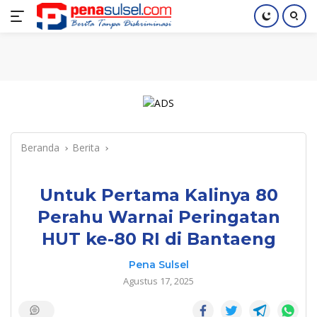
Langsung
Home
Nasional
Pendidikan
Regional
Index
ke
konten
Beranda
Berita
Untuk Pertama Kalinya 80
Perahu Warnai Peringatan
HUT ke-80 RI di Bantaeng
Pena Sulsel
Agustus 17, 2025