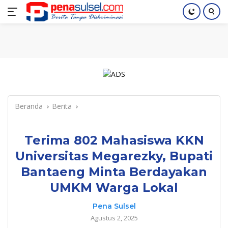
Langsung
Home
Nasional
Pendidikan
Regional
Index
ke
konten
Beranda
Berita
Terima 802 Mahasiswa KKN
Universitas Megarezky, Bupati
Bantaeng Minta Berdayakan
UMKM Warga Lokal
Pena Sulsel
Agustus 2, 2025