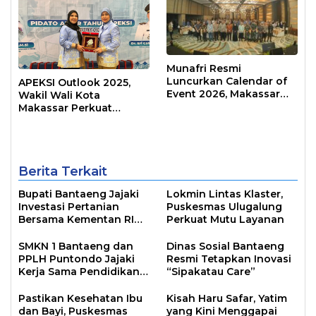
Munafri Resmi
Luncurkan Calendar of
APEKSI Outlook 2025,
Event 2026, Makassar
Wakil Wali Kota
Siap Jadi Kota Event
Makassar Perkuat
Sepanjang Tahun
Sinergi Pembangunan
Inklusif
Berita Terkait
Bupati Bantaeng Jajaki
Lokmin Lintas Klaster,
Investasi Pertanian
Puskesmas Ulugalung
Bersama Kementan RI
Perkuat Mutu Layanan
dan PT Firman’s Grup
SMKN 1 Bantaeng dan
Dinas Sosial Bantaeng
PPLH Puntondo Jajaki
Resmi Tetapkan Inovasi
Kerja Sama Pendidikan
“Sipakatau Care”
Lingkungan
Pastikan Kesehatan Ibu
Kisah Haru Safar, Yatim
dan Bayi, Puskesmas
yang Kini Menggapai