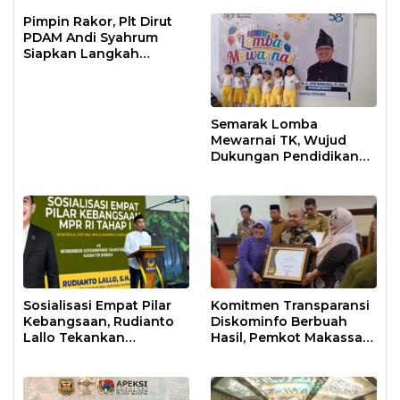
Pimpin Rakor, Plt Dirut
PDAM Andi Syahrum
Siapkan Langkah
Antisipasi Krisis Air
Semarak Lomba
Mewarnai TK, Wujud
Dukungan Pendidikan
Anak Usia Dini
Sosialisasi Empat Pilar
Komitmen Transparansi
Kebangsaan, Rudianto
Diskominfo Berbuah
Lallo Tekankan
Hasil, Pemkot Makassar
Kepemimpinan
Raih Predikat Informatif
Transformatif