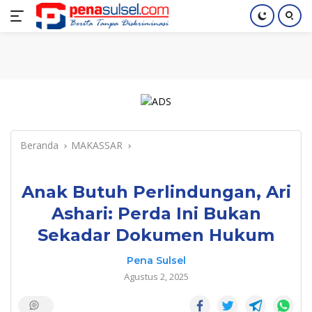
Langsung
Home
Nasional
Pendidikan
Regional
Index
ke
konten
Beranda
MAKASSAR
Anak Butuh Perlindungan, Ari
Ashari: Perda Ini Bukan
Sekadar Dokumen Hukum
Pena Sulsel
Agustus 2, 2025