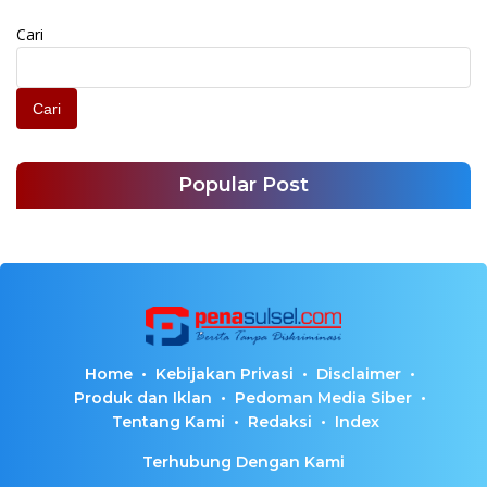
Cari
Cari
Popular Post
Home
Kebijakan Privasi
Disclaimer
Produk dan Iklan
Pedoman Media Siber
Tentang Kami
Redaksi
Index
Terhubung Dengan Kami