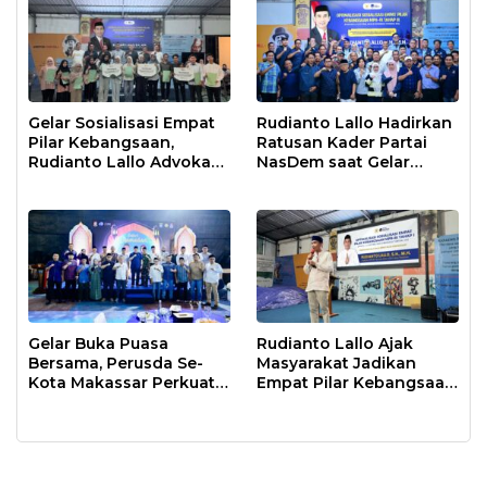
Gelar Sosialisasi Empat
Rudianto Lallo Hadirkan
Pilar Kebangsaan,
Ratusan Kader Partai
Rudianto Lallo Advokasi
NasDem saat Gelar
Biaya Bantuan
Sosialisasi Empat Pilar
Pendidikan
Kebangsaan
Gelar Buka Puasa
Rudianto Lallo Ajak
Bersama, Perusda Se-
Masyarakat Jadikan
Kota Makassar Perkuat
Empat Pilar Kebangsaan
Sinergi Pelayanan Publik
Sebagai Pandangan
Hidup Bangsa