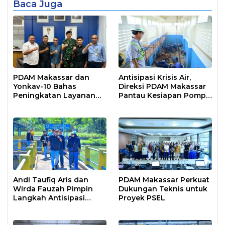
Baca Juga
PDAM Makassar dan
Antisipasi Krisis Air,
Yonkav-10 Bahas
Direksi PDAM Makassar
Peningkatan Layanan
Pantau Kesiapan Pompa
Air Bersih Asrama
Air Baku Sungai
Prajurit
Moncongloe
Andi Taufiq Aris dan
PDAM Makassar Perkuat
Wirda Fauzah Pimpin
Dukungan Teknis untuk
Langkah Antisipasi
Proyek PSEL
Krisis Air di Makassar