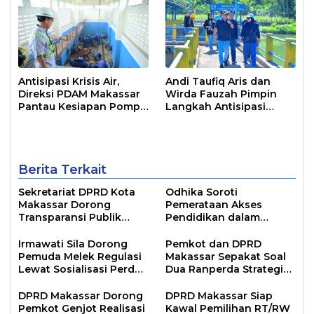
Antisipasi Krisis Air,
Andi Taufiq Aris dan
Direksi PDAM Makassar
Wirda Fauzah Pimpin
Pantau Kesiapan Pompa
Langkah Antisipasi
Air Baku Sungai
Krisis Air di Makassar
Moncongloe
Berita Terkait
Sekretariat DPRD Kota
Odhika Soroti
Makassar Dorong
Pemerataan Akses
Transparansi Publik
Pendidikan dalam
Lewat Sosialisasi Portal
Sosialisasi Perda
Digital
Irmawati Sila Dorong
Pemkot dan DPRD
Pemuda Melek Regulasi
Makassar Sepakat Soal
Lewat Sosialisasi Perda
Dua Ranperda Strategis
Kepemudaan
untuk Lima Tahun ke
Depan
DPRD Makassar Dorong
DPRD Makassar Siap
Pemkot Genjot Realisasi
Kawal Pemilihan RT/RW