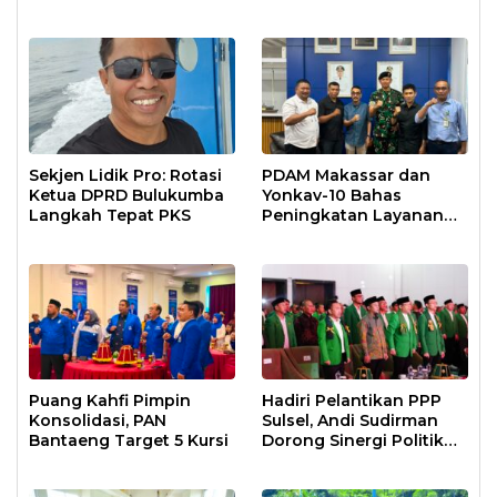
DPR RI Rudianto Lallo
Bersama
Sekjen Lidik Pro: Rotasi
PDAM Makassar dan
Ketua DPRD Bulukumba
Yonkav-10 Bahas
Langkah Tepat PKS
Peningkatan Layanan
Air Bersih Asrama
Prajurit
Puang Kahfi Pimpin
Hadiri Pelantikan PPP
Konsolidasi, PAN
Sulsel, Andi Sudirman
Bantaeng Target 5 Kursi
Dorong Sinergi Politik
untuk Percepat
Pembangunan Daerah